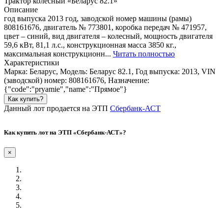
Трактор колесный «Беларус 82.1»
Описание
год выпуска 2013 год, заводской номер машины (рамы)
808161676, двигатель № 773801, коробка передач № 471957,
цвет – синий, вид двигателя – колесный, мощность двигателя
59,6 кВт, 81,1 л.с., конструкционная масса 3850 кг.,
максимальная конструкционн...
Читать полностью
Характеристики
Марка: Беларус, Модель: Беларус 82.1, Год выпуска: 2013, VIN
(заводской) номер: 808161676, Назначение:
{"code":"pryamie","name":"Прямое"}
Как купить?
Данный лот продается на ЭТП
Сбербанк-АСТ
Как купить лот на ЭТП «Сбербанк-АСТ»?
×