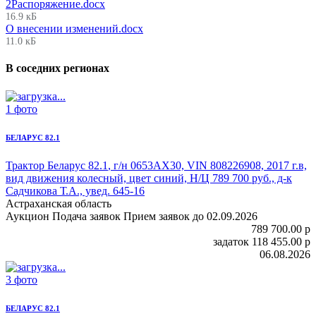
2Распоряжение.docx
16.9 кБ
О внесении изменений.docx
11.0 кБ
В соседних регионах
1 фото
БЕЛАРУС 82.1
Трактор Беларус 82.1
, г/н 0653АХ30, VIN 808226908, 2017 г.в,
вид движения колесный, цвет синий, Н/Ц 789 700 руб., д-к
Садчикова Т.А., увед. 645-16
Астраханская область
Аукцион
Подача заявок
Прием заявок до 02.09.2026
789 700.00
p
задаток
118 455.00
p
06.08.2026
3 фото
БЕЛАРУС 82.1