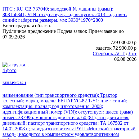
ПТС : RU СВ 737040; заводской № машины (рамы):
808156341; VIN- отсутствует; год выпуска: 2013 год; цвет:
синий; габариты размеры, мм: 3930*1970*2800
Волгоградская область
Публичное предложение
Подача заявок
Прием заявок до
07.09.2026
729 000.00
p
задаток
72 900.00
p
Сбербанк-АСТ
/
Лот
06.08.2026
4 фото
БЕЛАРУС 82.1
наименование (тип транспортного средства): Трактор
колесный;
марка, модель: БЕЛАРУС-82.1
-У1; цвет: синий;
комплектация: полная; год изготовления: 2008;
идентификационный номер (VIN): отсутствует; шасси (рама)
номер: 337996; мощность двигателя: 60 (81); тип двигателя:
дизельный; паспорт транспортного средства: ТА 167502 от
14.02.2008 г.; завод-изготовитель: РУП «Минский тракторный
завод»; находится в комплектном удовлетворительном