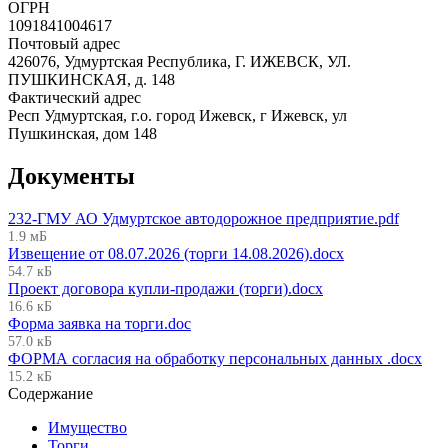
ОГРН
1091841004617
Почтовый адрес
426076, Удмуртская Республика, Г. ИЖЕВСК, УЛ.
ПУШКИНСКАЯ, д. 148
Фактический адрес
Респ Удмуртская, г.о. город Ижевск, г Ижевск, ул
Пушкинская, дом 148
Документы
232-ГМУ АО Удмуртское автодорожное предприятие.pdf
1.9 мБ
Извещение от 08.07.2026 (торги 14.08.2026).docx
54.7 кБ
Проект договора купли-продажи (торги).docx
16.6 кБ
Форма заявка на торги.doc
57.0 кБ
ФОРМА согласия на обработку персональных данных .docx
15.2 кБ
Содержание
Имущество
Торги