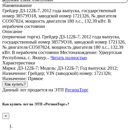
Журунбаев Алибек Ахметуллович
Наименование
Грейдер ДЗ-122Б-7, 2012 года выпуска, государственный
номер 3857УО18, заводской номер 1721326, № двигателя
СО507824, мощность двигателя 180 л.с., 132,39 кВт. В
нерабочем состоянии
Описание
(первичные торги). Грейдер ДЗ-122Б-7, 2012 года выпуска,
государственный номер 3857УО18, заводской номер 1721326,
№ двигателя СО507824, мощность двигателя 180 л.с., 132,39
кВт. В нерабочем состоянии Местонахождение: Удмуртская
Республика, с. Якшур...
Читать полностью
Характеристики
Марка: ДЗ-122Б-7; Модель: ДЗ-122Б-7; Год выпуска: 2012;
Назначение: Грейдер; VIN (заводской) номер: 1721326;
Назначение: Прямое
Как купить?
Данный лот продается на ЭТП
РегионТорг
Как купить лот на ЭТП «РегионТорг»?
×