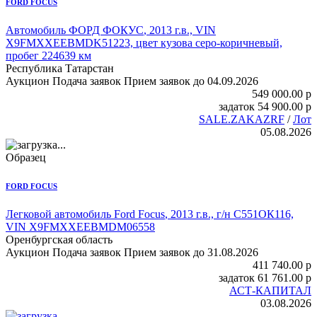
FORD FOCUS
Автомобиль ФОРД ФОКУС
, 2013 г.в., VIN
X9FMXXEEBMDK51223, цвет кузова серо-коричневый,
пробег 224639 км
Республика Татарстан
Аукцион
Подача заявок
Прием заявок до 04.09.2026
549 000.00
p
задаток
54 900.00
p
SALE.ZAKAZRF
/
Лот
05.08.2026
Образец
FORD FOCUS
Легковой автомобиль Ford Focus
, 2013 г.в., г/н С551ОК116,
VIN X9FMXXEEBMDM06558
Оренбургская область
Аукцион
Подача заявок
Прием заявок до 31.08.2026
411 740.00
p
задаток
61 761.00
p
АСТ-КАПИТАЛ
03.08.2026