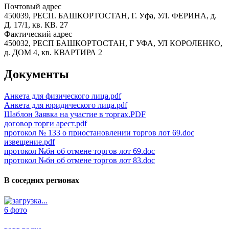
Почтовый адрес
450039, РЕСП. БАШКОРТОСТАН, Г. Уфа, УЛ. ФЕРИНА, д.
Д. 17/1, кв. КВ. 27
Фактический адрес
450032, РЕСП БАШКОРТОСТАН, Г УФА, УЛ КОРОЛЕНКО,
д. ДОМ 4, кв. КВАРТИРА 2
Документы
Анкета для физического лица.pdf
Анкета для юридического лица.pdf
Шаблон Заявка на участие в торгах.PDF
договор торги арест.pdf
протокол № 133 о приостановлении торгов лот 69.doc
извещение.pdf
протокол №бн об отмене торгов лот 69.doc
протокол №бн об отмене торгов лот 83.doc
В соседних регионах
6 фото