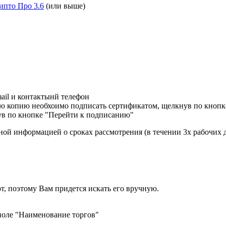
ипто Про 3.6
(или выше)
ail и контактынй телефон
ю копию необхоимо подписать сертификатом, щелкнув по кнопк
ув по кнопке "Перейти к подписанию"
ной информацией о сроках рассмотрения (в течении 3х рабочих 
т, поэтому Вам придется искать его вручную.
поле "Наименование торгов"