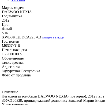
Марка, модель
DAEWOO NEXIA
Год выпуска
2012
Цвет
белый
VIN
XWB3K32EDCA223763
Проверить в ГИБДД?
Гос. номер
М9З2СО18
Начальная цена
153 000.00
p
Обременение
залог, аресты.
Адрес лота
Удмуртская Республика
Фото от продавца
Описание
Легковой автомобиль DAEWOO NEXIA (повторно), 2012 г.в., г/
36УС165329, принадлежащий должнику Зыковой Марии Владим
Характеристики