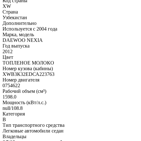
Код страны
XW
Страна
Узбекистан
Дополнительно
Используется с 2004 года
Марка, модель
DАЕWОО NЕХIА
Год выпуска
2012
Цвет
ТОПЛЕНОЕ МОЛОКО
Номер кузова (кабины)
ХWВ3К32ЕDСА223763
Номер двигателя
0754622
Рабочий объем (см³)
1598.0
Мощность (кВт/л.с.)
null/108.8
Категория
В
Тип транспортного средства
Легковые автомобили седан
Владельцы