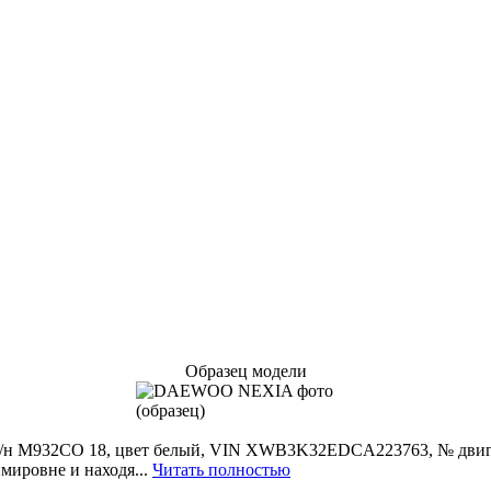
Образец модели
н M932CO 18, цвет белый, VIN XWB3K32EDCA223763, № двиг.: 07
ировне и находя...
Читать полностью