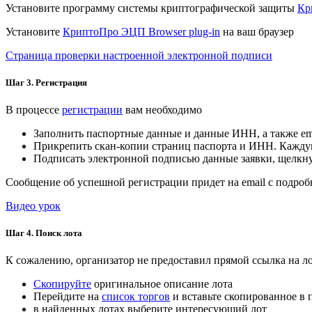
Установите программу системы криптографической защиты
Кр
Установите
КриптоПро ЭЦП Browser plug-in
на ваш браузер
Страница проверки настроенной электронной подписи
Шаг 3. Регистрация
В процессе
регистрации
вам необходимо
Заполнить паспортные данные и данные ИНН, а также em
Прикрепить скан-копии страниц паспорта и ИНН. Кажду
Подписать электронной подписью данные заявки, щелкн
Сообщение об успешной регистрации придет на email с подроб
Видео урок
Шаг 4. Поиск лота
К сожалению, организатор не предоставил прямой ссылка на ло
Скопируйте
оригинальное описание лота
Перейдите на
список торгов
и вставьте скопированное в 
в найденных лотах выберите интересующий лот