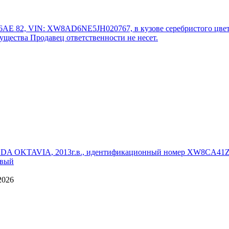
86АЕ 82, VIN: XW8AD6NE5JH020767, в кузове серебристого цвета.
ущества Продавец ответственности не несет.
DA OKTAVIA
, 2013г.в., идентификационный номер XW8CA41Z
овый
2026