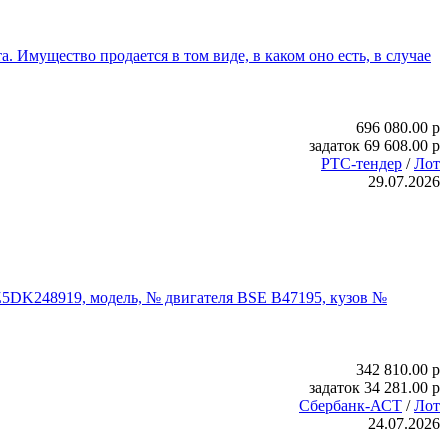
 Имущество продается в том виде, в каком оно есть, в случае
696 080.00
p
задаток
69 608.00
p
РТС-тендер
/
Лот
29.07.2026
5DK248919, модель, № двигателя BSE B47195, кузов №
342 810.00
p
задаток
34 281.00
p
Сбербанк-АСТ
/
Лот
24.07.2026