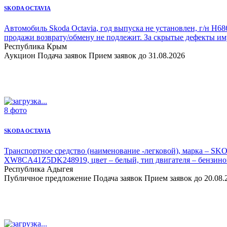
SKODA OCTAVIA
Автомобиль Skoda Octavia
, год выпуска не установлен, г/н Н6
продажи возврату/обмену не подлежит. За скрытые дефекты им
Республика Крым
Аукцион
Подача заявок
Прием заявок до 31.08.2026
8 фото
SKODA OCTAVIA
Транспортное средство (наименование -легковой), марка –
SKO
XW8CA41Z5DK248919, цвет – белый, тип двигателя – бензин
Республика Адыгея
Публичное предложение
Подача заявок
Прием заявок до 20.08.