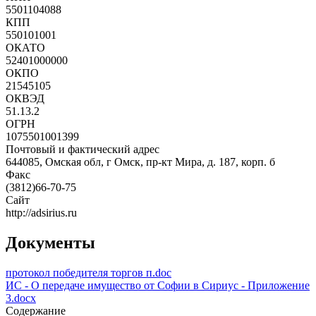
5501104088
КПП
550101001
ОКАТО
52401000000
ОКПО
21545105
ОКВЭД
51.13.2
ОГРН
1075501001399
Почтовый и фактический адрес
644085, Омская обл, г Омск, пр-кт Мира, д. 187, корп. б
Факс
(3812)66-70-75
Сайт
http://adsirius.ru
Документы
протокол победителя торгов п.doc
ИС - О передаче имущество от Софии в Сириус - Приложение
3.docx
Содержание