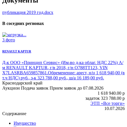
Документы
публикация 2019 год.docx
В соседних регионах
3 фото
RENAULT KAPTUR
Д-к ООО «Принцип Сервис» (Им-во д-ка облаг. НДС 22%)
А/
м RENAULT KAPTUR
, г/в 2018, г/н О788ТТ123, VIN
X7LASRBA659857861.Обременение: арест, н/ц 1 618 940,00 (в
т.ч НДС) руб., з-к 323 788,00 руб., ш/а 16 189,00 руб.
Краснодарский край
Аукцион
Подача заявок
Прием заявок до 07.08.2026
1 618 940.00
p
задаток
323 788.00
p
ЭТП «Все торги»
10.07.2026
Содержание
Имущество