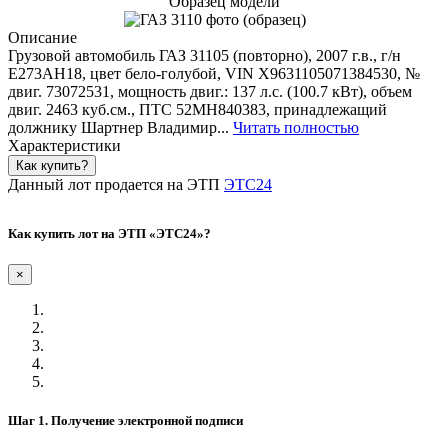
Образец модели
Описание
Грузовой автомобиль ГАЗ 31105 (повторно), 2007 г.в., г/н
Е273АН18, цвет бело-голубой, VIN X9631105071384530, №
двиг. 73072531, мощность двиг.: 137 л.с. (100.7 кВт), объем
двиг. 2463 куб.см., ПТС 52МН840383, принадлежащий
должнику Шартнер Владимир...
Читать полностью
Характеристики
Как купить?
Данный лот продается на ЭТП
ЭТС24
Как купить лот на ЭТП «ЭТС24»?
×
Шаг 1. Получение электронной подписи