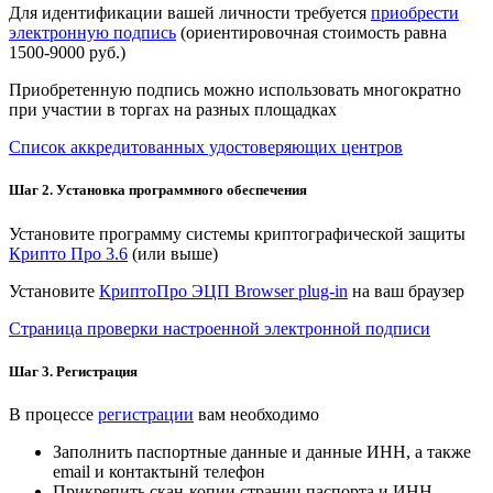
Для идентификации вашей личности требуется
приобрести
электронную подпись
(ориентировочная стоимость равна
1500-9000 руб.)
Приобретенную подпись можно использовать многократно
при участии в торгах на разных площадках
Список аккредитованных удостоверяющих центров
Шаг 2. Установка программного обеспечения
Установите программу системы криптографической защиты
Крипто Про 3.6
(или выше)
Установите
КриптоПро ЭЦП Browser plug-in
на ваш браузер
Страница проверки настроенной электронной подписи
Шаг 3. Регистрация
В процессе
регистрации
вам необходимо
Заполнить паспортные данные и данные ИНН, а также
email и контактынй телефон
Прикрепить скан-копии страниц паспорта и ИНН.