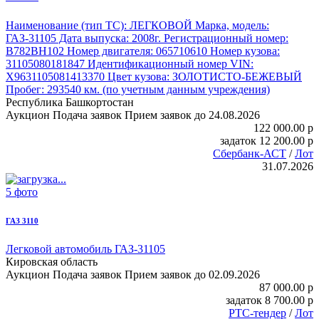
Наименование (тип ТС): ЛЕГКОВОЙ
Марка, модель:
ГАЗ-31105
Дата выпуска: 2008г. Регистрационный номер:
В782ВН102 Номер двигателя: 065710610 Номер кузова:
31105080181847 Идентификационный номер VIN:
Х9631105081413370 Цвет кузова: ЗОЛОТИСТО-БЕЖЕВЫЙ
Пробег: 293540 км. (по учетным данным учреждения)
Республика Башкортостан
Аукцион
Подача заявок
Прием заявок до 24.08.2026
122 000.00
p
задаток
12 200.00
p
Сбербанк-АСТ
/
Лот
31.07.2026
5 фото
ГАЗ 3110
Легковой автомобиль ГАЗ-31105
Кировская область
Аукцион
Подача заявок
Прием заявок до 02.09.2026
87 000.00
p
задаток
8 700.00
p
РТС-тендер
/
Лот