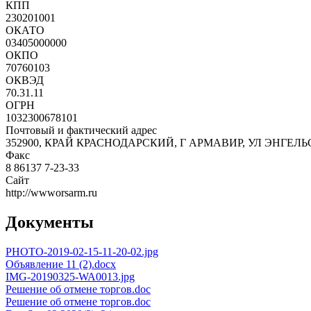
КПП
230201001
ОКАТО
03405000000
ОКПО
70760103
ОКВЭД
70.31.11
ОГРН
1032300678101
Почтовый и фактический адрес
352900, КРАЙ КРАСНОДАРСКИЙ, Г АРМАВИР, УЛ ЭНГЕЛЬСА
Факс
8 86137 7-23-33
Сайт
http://wwworsarm.ru
Документы
PHOTO-2019-02-15-11-20-02.jpg
Объявление 11 (2).docx
IMG-20190325-WA0013.jpg
Решение об отмене торгов.doc
Решение об отмене торгов.doc