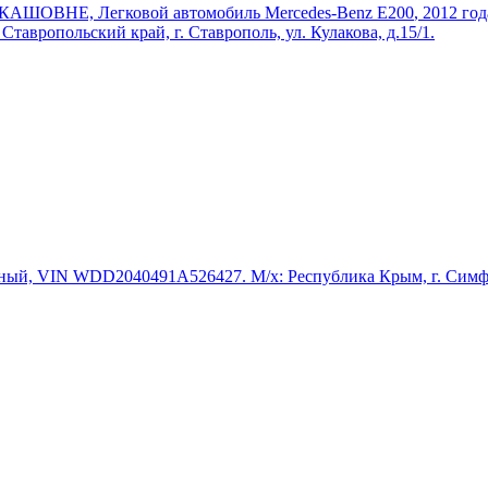
 ЛОКАШОВНЕ,
Легковой автомобиль Mercedes-Benz E200
, 2012 го
вропольский край, г. Ставрополь, ул. Кулакова, д.15/1.
черный, VIN WDD2040491A526427. М/х: Республика Крым, г. Симф