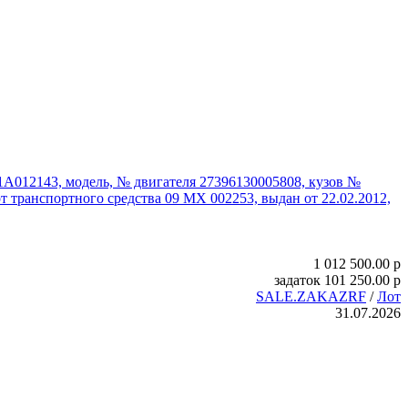
A012143, модель, № двигателя 27396130005808, кузов №
 транспортного средства 09 МХ 002253, выдан от 22.02.2012,
1 012 500.00
p
задаток
101 250.00
p
SALE.ZAKAZRF
/
Лот
31.07.2026