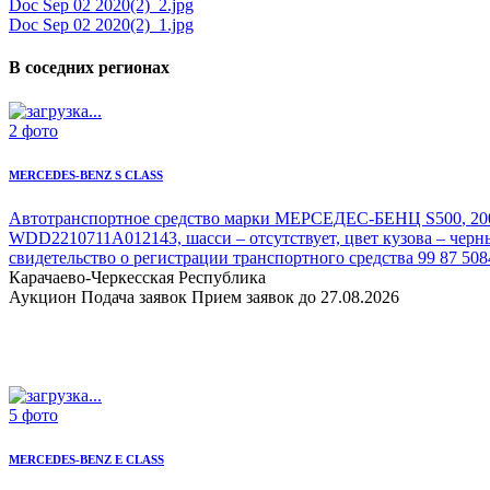
Doc Sep 02 2020(2)_2.jpg
Doc Sep 02 2020(2)_1.jpg
В соседних регионах
2 фото
MERCEDES-BENZ S CLASS
Автотранспортное средство марки МЕРСЕДЕС-БЕНЦ S500
, 2
WDD2210711A012143, шасси – отсутствует, цвет кузова – черны
свидетельство о регистрации транспортного средства 99 87 508
Карачаево-Черкесская Республика
Аукцион
Подача заявок
Прием заявок до 27.08.2026
5 фото
MERCEDES-BENZ E CLASS