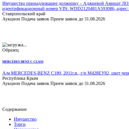
Имущество принадлежащее должнику – Аджиевой Аминат
идентификационный номер VIN: WDD2120481A593086, адрес: Ста
Ставропольский край
Аукцион
Подача заявок
Прием заявок до 31.08.2026
Образец
MERCEDES-BENZ C CLASS
А/м MERCEDES-BENZ C180
, 2011г.в., г/н М428ЕУ82, цвет 
Республика Крым
Аукцион
Подача заявок
Прием заявок до 31.08.2026
Содержание
Имущество
Торги