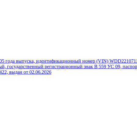
005 года выпуска, идентификационный номер (VIN) WDD2210711
й, государственный регистрационный знак В 559 УС 09, паспорт
422, выдан от 02.06.2026