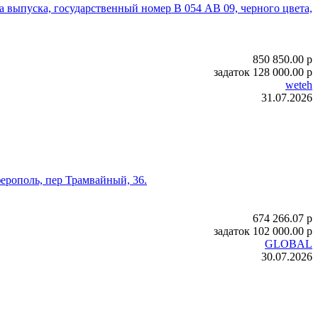
да выпуска, государственный номер В 054 АВ 09, черного цвета,
850 850.00
p
задаток
128 000.00
p
weteh
31.07.2026
ерополь, пер Трамвайный, 36.
674 266.07
p
задаток
102 000.00
p
GLOBAL
30.07.2026