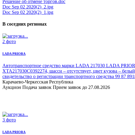
Решение об отмене торгов.doc
Doc Sep 02 2020(2)_2.jpg
Doc Sep 02 2020(2)_1.jpg
В соседних регионах
2 фото
LADA PRIORA
Автотранспортное средство марки LADA 217030 LADA PRIO
ХТА217030С0392274, шасси – отсутствует, цвет кузова – белый
свидетельство о регистрации транспортного средства 99 87 891
Карачаево-Черкесская Республика
Аукцион
Подача заявок
Прием заявок до 27.08.2026
3 фото
LADA PRIORA