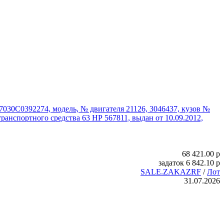
030С0392274, модель, № двигателя 21126, 3046437, кузов №
ранспортного средства 63 НР 567811, выдан от 10.09.2012,
68 421.00
p
задаток
6 842.10
p
SALE.ZAKAZRF
/
Лот
31.07.2026