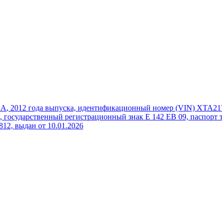
RA
, 2012 года выпуска, идентификационный номер (VIN) ХТА217
, государственный регистрационный знак Е 142 ЕВ 09, паспорт т
812, выдан от 10.01.2026