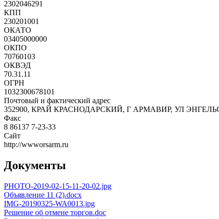
2302046291
КПП
230201001
ОКАТО
03405000000
ОКПО
70760103
ОКВЭД
70.31.11
ОГРН
1032300678101
Почтовый и фактический адрес
352900, КРАЙ КРАСНОДАРСКИЙ, Г АРМАВИР, УЛ ЭНГЕЛЬСА
Факс
8 86137 7-23-33
Сайт
http://wwworsarm.ru
Документы
PHOTO-2019-02-15-11-20-02.jpg
Объявление 11 (2).docx
IMG-20190325-WA0013.jpg
Решение об отмене торгов.doc