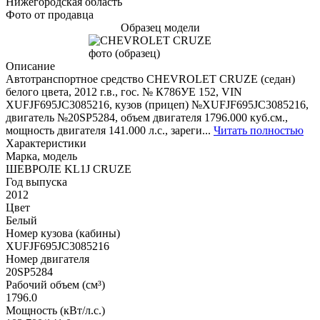
Нижегородская область
Фото от продавца
Образец модели
Описание
Автотранспортное средство CHEVROLET CRUZE (седан)
белого цвета, 2012 г.в., гос. № К786УЕ 152, VIN
XUFJF695JC3085216, кузов (прицеп) №XUFJF695JC3085216,
двигатель №20SP5284, объем двигателя 1796.000 куб.см.,
мощность двигателя 141.000 л.с., зареги...
Читать полностью
Характеристики
Марка, модель
ШЕВРОЛЕ KL1J CRUZE
Год выпуска
2012
Цвет
Белый
Номер кузова (кабины)
XUFJF695JC3085216
Номер двигателя
20SP5284
Рабочий объем (см³)
1796.0
Мощность (кВт/л.с.)