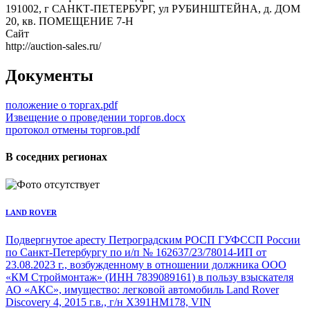
191002, г САНКТ-ПЕТЕРБУРГ, ул РУБИНШТЕЙНА, д. ДОМ
20, кв. ПОМЕЩЕНИЕ 7-Н
Сайт
http://auction-sales.ru/
Документы
положение о торгах.pdf
Извещение о проведении торгов.docx
протокол отмены торгов.pdf
В соседних регионах
LAND ROVER
Подвергнутое аресту Петроградским РОСП ГУФССП России
по Санкт-Петербургу по и/п № 162637/23/78014-ИП от
23.08.2023 г., возбужденному в отношении должника ООО
«КМ Строймонтаж» (ИНН 7839089161) в пользу взыскателя
АО «АКС», имущество: легковой автомобиль Land Rover
Discovery 4, 2015 г.в., г/н X391HM178, VIN