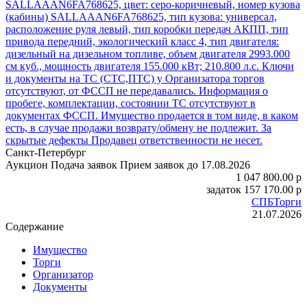
SALLAAAN6FA768625, цвет: серо-коричневый, номер кузова
(кабины) SALLAAAN6FA768625, тип кузова: универсал,
расположение руля левый, тип коробки передач АКПП, тип
привода передний, экологический класс 4, тип двигателя:
дизельный на дизельном топливе, объем двигателя 2993.000
см куб., мощность двигателя 155.000 кВт; 210.800 л.с. Ключи
и документы на ТС (СТС,ПТС) у Организатора торгов
отсутствуют, от ФССП не передавались. Информация о
пробеге, комплектации, состоянии ТС отсутствуют в
документах ФССП. Имущество продается в том виде, в каком
есть, в случае продажи возврату/обмену не подлежит. За
скрытые дефекты Продавец ответственности не несет.
Санкт-Петербург
Аукцион
Подача заявок
Прием заявок до 17.08.2026
1 047 800.00
p
задаток
157 170.00
p
СПБТорги
21.07.2026
Содержание
Имущество
Торги
Организатор
Документы