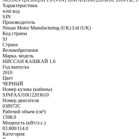
Характеристики
wmi код
SJN
Производитель
Nissan Motor Manufacturing (UK) Ltd (UK)
Код страны
SJ
Страна
Великобритания
Марка, модель
НИССАН КАШКАЙ 1.6
Год выпуска
2010
Цвет
ЧЕРНЫЙ
Номер кузова (кабины)
SJNFAAJ10U2203610
Номер двигателя
038972C
Рабочий объем (см³)
1598.0
Мощность (кВт/л.с.)
83.800/114.0
Категория