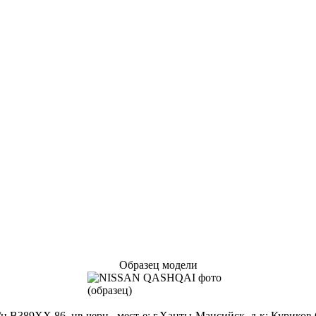
Образец модели
В389ХХ 86, цв.черн., мест-е: г.Ханты-Мансийск, д-к: Куриков 