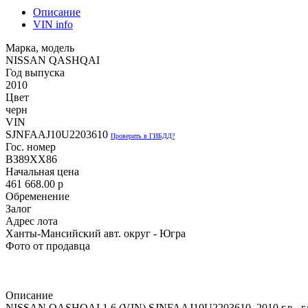
Описание
VIN info
Марка, модель
NISSAN QASHQAI
Год выпуска
2010
Цвет
черн
VIN
SJNFAAJ10U2203610
Проверить в ГИБДД?
Гос. номер
ВЗ89ХХ86
Начальная цена
461 668.00
p
Обременение
Залог
Адрес лота
Ханты-Мансийский авт. округ - Югра
Фото от продавца
Описание
NISSАN QАSНQАI 1.6 (VIN) SJNFAAJ10U2203610, 2010 г.в., г/н 