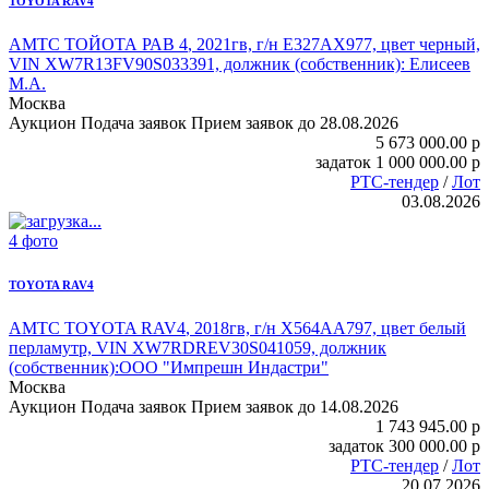
TOYOTA RAV4
АМТС ТОЙОТА РАВ 4
, 2021гв, г/н Е327АХ977, цвет черный,
VIN XW7R13FV90S033391, должник (собственник): Елисеев
М.А.
Москва
Аукцион
Подача заявок
Прием заявок до 28.08.2026
5 673 000.00
p
задаток
1 000 000.00
p
РТС-тендер
/
Лот
03.08.2026
4 фото
TOYOTA RAV4
АМТС TOYOTA RAV4
, 2018гв, г/н Х564АА797, цвет белый
перламутр, VIN XW7RDREV30S041059, должник
(собственник):ООО "Импрешн Индастри"
Москва
Аукцион
Подача заявок
Прием заявок до 14.08.2026
1 743 945.00
p
задаток
300 000.00
p
РТС-тендер
/
Лот
20.07.2026