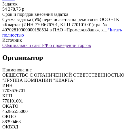
Задаток
54 378.75
p
Срок и порядок внесения задатка
Сумма задатка (5%) перечисляется на реквизиты ООО «ГК
«Кварта» (ИНН 7703676701, КПП 770101001): р/с №
40702810900000158534 в ПАО «Промсвязьбанк», к...
Читать
полностью
Источник
Официальный сайт РФ о проведении торгов
Организатор
Наименование
ОБЩЕСТВО С ОГРАНИЧЕННОЙ ОТВЕТСТВЕННОСТЬЮ
"ГРУППА КОМПАНИЙ "КВАРТА"
ИНН
7703676701
КПП
770101001
ОКАТО
45286555000
ОКПО
88390463
ОКВЭД