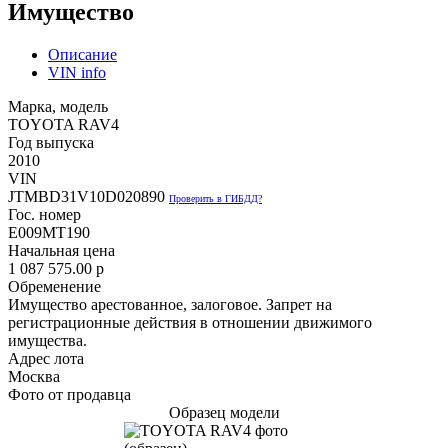
Имущество
Описание
VIN info
Марка, модель
TOYOTA RAV4
Год выпуска
2010
VIN
JTMBD31V10D020890
Проверить в ГИБДД?
Гос. номер
Е009МТ190
Начальная цена
1 087 575.00
p
Обременение
Имущество арестованное, залоговое. Запрет на
регистрационные действия в отношении движимого
имущества.
Адрес лота
Москва
Фото от продавца
Образец модели