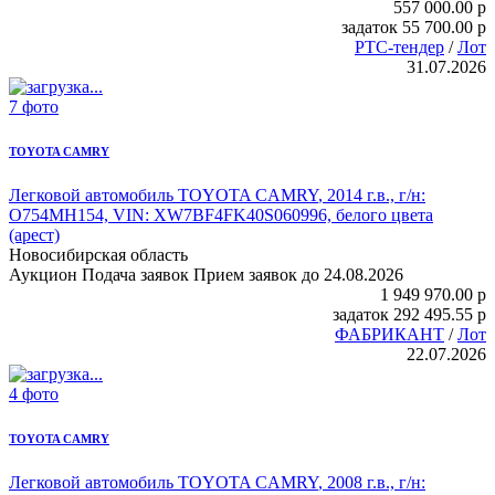
557 000.00
p
задаток
55 700.00
p
РТС-тендер
/
Лот
31.07.2026
7 фото
TOYOTA CAMRY
Легковой автомобиль TOYOTA CAMRY
, 2014 г.в., г/н:
О754МН154, VIN: XW7BF4FK40S060996, белого цвета
(арест)
Новосибирская область
Аукцион
Подача заявок
Прием заявок до 24.08.2026
1 949 970.00
p
задаток
292 495.55
p
ФАБРИКАНТ
/
Лот
22.07.2026
4 фото
TOYOTA CAMRY
Легковой автомобиль TOYOTA CAMRY
, 2008 г.в., г/н: