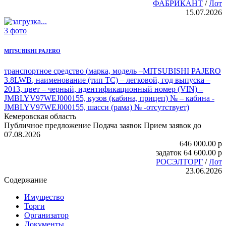
ФАБРИКАНТ
/
Лот
15.07.2026
3 фото
MITSUBISHI PAJERO
транспортное средство (
марка, модель –MITSUBISHI PAJERO
3.8LWB
, наименование (тип ТС) – легковой, год выпуска –
2013, цвет – черный, идентификационный номер (VIN) –
JMBLYV97WEJ000155, кузов (кабина, прицеп) № – кабина -
JMBLYV97WEJ000155, шасси (рама) № -отсутствует)
Кемеровская область
Публичное предложение
Подача заявок
Прием заявок до
07.08.2026
646 000.00
p
задаток
64 600.00
p
РОСЭЛТОРГ
/
Лот
23.06.2026
Содержание
Имущество
Торги
Организатор
Документы