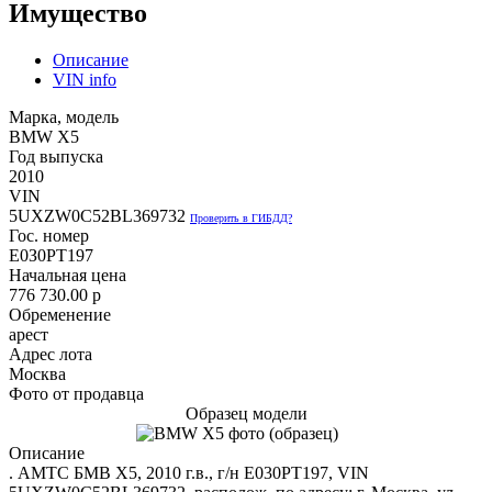
Имущество
Описание
VIN info
Марка, модель
BMW X5
Год выпуска
2010
VIN
5UXZW0C52BL369732
Проверить в ГИБДД?
Гос. номер
Е0З0РТ197
Начальная цена
776 730.00
p
Обременение
арест
Адрес лота
Москва
Фото от продавца
Образец модели
Описание
. АМТС БМВ Х5, 2010 г.в., г/н Е030РТ197, VIN