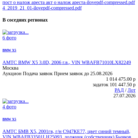
пост о налож ареста акт о налож ареста-ilovepdf-compressed.pdf
4_2019_21_01-ilovepdf-compressed.pdf
В соседних регионах
6 фото
BMW X5
АМТС BMW X5
3.0D, 2006 г.в., VIN WBAFB71010LX82249
Москва
Аукцион
Подача заявок
Прием заявок до 25.08.2026
1 014 475.00
p
задаток
101 447.50
p
РАД
/
Лот
27.07.2026
4 фото
BMW X5
АМТС БМВ Х5
, 2001гв, г/н С947КЕ77, цвет синий темный,
VIN WBAFB33501LH25093, должник (собственник) Бычков