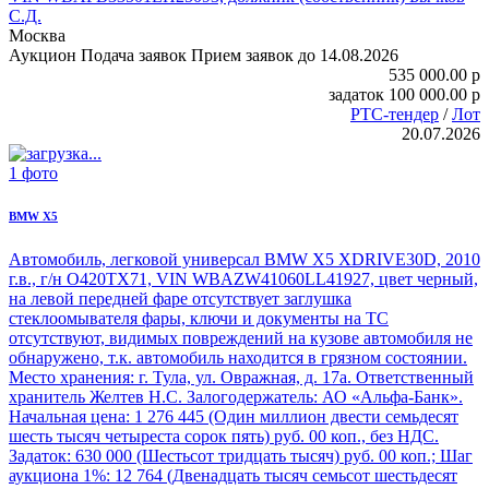
С.Д.
Москва
Аукцион
Подача заявок
Прием заявок до 14.08.2026
535 000.00
p
задаток
100 000.00
p
РТС-тендер
/
Лот
20.07.2026
1 фото
BMW X5
Автомобиль, легковой универсал
BMW X5
XDRIVE30D, 2010
г.в., г/н О420ТХ71, VIN WBAZW41060LL41927, цвет черный,
на левой передней фаре отсутствует заглушка
стеклоомывателя фары, ключи и документы на ТС
отсутствуют, видимых повреждений на кузове автомобиля не
обнаружено, т.к. автомобиль находится в грязном состоянии.
Место хранения: г. Тула, ул. Овражная, д. 17а. Ответственный
хранитель Желтев Н.С. Залогодержатель: АО «Альфа-Банк».
Начальная цена: 1 276 445 (Один миллион двести семьдесят
шесть тысяч четыреста сорок пять) руб. 00 коп., без НДС.
Задаток: 630 000 (Шестьсот тридцать тысяч) руб. 00 коп.; Шаг
аукциона 1%: 12 764 (Двенадцать тысяч семьсот шестьдесят