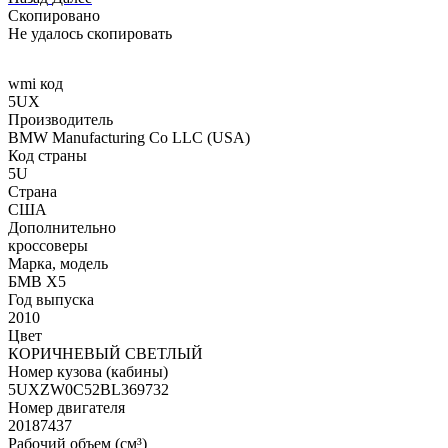
Скопировано
Не удалось скопировать
wmi код
5UX
Производитель
BMW Manufacturing Co LLC (USA)
Код страны
5U
Страна
США
Дополнительно
кроссоверы
Марка, модель
БМВ Х5
Год выпуска
2010
Цвет
КОРИЧНЕВЫЙ СВЕТЛЫЙ
Номер кузова (кабины)
5UXZW0C52BL369732
Номер двигателя
20187437
Рабочий объем (см³)