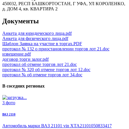
450032, РЕСП БАШКОРТОСТАН, Г УФА, УЛ КОРОЛЕНКО,
д. ДОМ 4, кв. КВАРТИРА 2
Документы
Анкета для юридического лица.pdf
Анкета для физического лица.pdf
Шаблон Заявка на участие в торгах.PDF
протокол № 132 о приостановлении торгов лот 21.doc
извещение.pdf
договор торги залог.pdf
протокол об отмене торгов лот 21.doc
протокол № 320 об отмене торгов лот 12.doc
протокол № об отмене торгов лот 34.doc
В соседних регионах
3 фото
ВАЗ 2110
Автомобиль марки ВАЗ 21101
vin XTA21101050833417