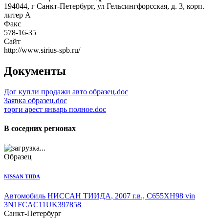
194044, г Санкт-Петербург, ул Гельсингфорсская, д. 3, корп.
литер А
Факс
578-16-35
Сайт
http://www.sirius-spb.ru/
Документы
Дог купли продажи авто образец.doc
Заявка образец.doc
торги арест январь полное.doc
В соседних регионах
Образец
NISSAN TIIDA
Автомобиль НИССАН ТИИДА
, 2007 г.в., С655ХН98 vin
3N1FCAC11UK397858
Санкт-Петербург