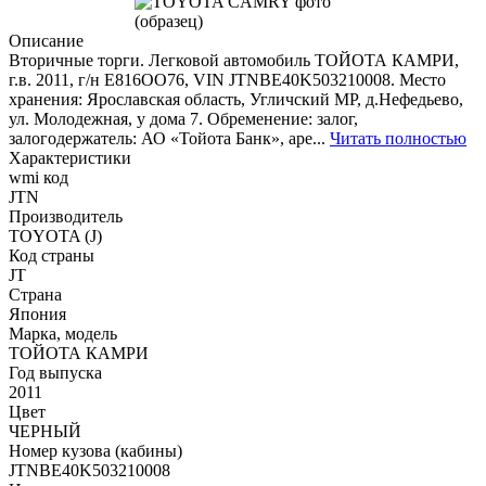
Описание
Вторичные торги. Легковой автомобиль ТОЙОТА КАМРИ,
г.в. 2011, г/н Е816ОО76, VIN JTNBE40K503210008. Место
хранения: Ярославская область, Угличский МР, д.Нефедьево,
ул. Молодежная, у дома 7. Обременение: залог,
залогодержатель: АО «Тойота Банк», аре...
Читать полностью
Характеристики
wmi код
JTN
Производитель
TOYOTA (J)
Код страны
JT
Страна
Япония
Марка, модель
ТОЙОТА КАМРИ
Год выпуска
2011
Цвет
ЧЕРНЫЙ
Номер кузова (кабины)
JTNBE40K503210008