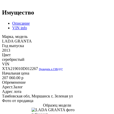
Имущество
Описание
VIN info
Марка, модель
LADA GRANTA
Год выпуска
2013
Цвет
серебристый
VIN
XTA219010D012267
Проверить в ГИБДД?
Начальная цена
207 060.00
p
Обременение
Арест.Залог
Адрес лота
Тамбовская обл, Моршанск г, Зеленая ул
Фото от продавца
Образец модели