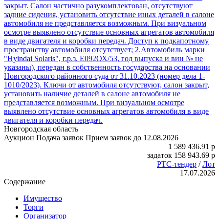
закрыт. Салон частично разукомплектован, отсутствуют
задние сидения, установить отсутствие иных деталей в салоне
автомобиля не представляется возможным. При визуальном
осмотре выявлено отсутствие основных агрегатов автомобиля
в виде двигателя и коробки передач. Доступ к подкапотному
пространству автомобиля отсутствует; 2.Автомобиль марки
"Hyindai Solaris", г.р.з. Е092ОХ/53, год выпуска и вин № не
указаны), передан в собственность государства на основании
Новгородского районного суда от 31.10.2023 (номер дела 1-
1010/2023). Ключи от автомобиля отсутствуют, салон закрыт,
установить наличие деталей в салоне автомобиля не
представляется возможным. При визуальном осмотре
выявлено отсутствие основных агрегатов автомобиля в виде
двигателя и коробки передач.
Новгородская область
Аукцион
Подача заявок
Прием заявок до 12.08.2026
1 589 436.91
p
задаток
158 943.69
p
РТС-тендер
/
Лот
17.07.2026
Содержание
Имущество
Торги
Организатор