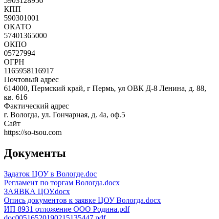
5903128956
КПП
590301001
ОКАТО
57401365000
ОКПО
05727994
ОГРН
1165958116917
Почтовый адрес
614000, Пермский край, г Пермь, ул ОВК Д-8 Ленина, д. 88,
кв. 616
Фактический адрес
г. Вологда, ул. Гончарная, д. 4а, оф.5
Сайт
https://so-tsou.com
Документы
Задаток ЦОУ в Вологде.doc
Регламент по торгам Вологда.docx
ЗАЯВКА ЦОУ.docx
Опись документов к заявке ЦОУ Вологда.docx
ИП 8931 отложение ООО Родина.pdf
doc00516520190215135447.pdf