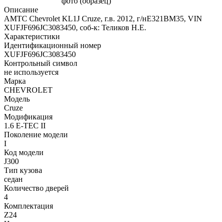
Описание
АМТС Chevrolet KL1J Cruze, г.в. 2012, г/нЕ321ВМ35, VIN
XUFJF696JC3083450, соб-к: Теликов Н.Е.
Характеристики
Идентификационный номер
XUFJF696JC3083450
Контрольный символ
не используется
Марка
CHEVROLET
Модель
Cruze
Модификация
1.6 E-TEC II
Поколение модели
I
Код модели
J300
Тип кузова
седан
Количество дверей
4
Комплектация
Z24