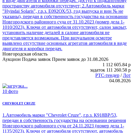
в виде двигателя и коробки передач. Доступ к подкапотному
пространству автомобиля отсутствует; 2.Автомобиль марки
"Hyindai Solaris", г.р.з. Е092ОХ/53, год выпуска и вин № не
указаны), передан в собственность государства на основании
Новгородского районного суда от 31.10.2023 (номер дела 1-
1010/2023). Ключи от автомобиля отсутствуют, салон закрыт,
установить наличие деталей в салоне автомобиля не
представляется возможным. При визуальном осмотре
выявлено отсутствие основных агрегатов автомобиля в виде
двигателя и коробки передач.
Новгородская область
Аукцион
Подача заявок
Прием заявок до 31.08.2026
1 112 605.84
p
задаток
111 260.58
p
РТС-тендер
/
Лот
04.08.2026
10 фото
CHEVROLET CRUZE
1.
Автомобиль марки "Chevrolet Cruze"
, г.р.з. К918ВР/53,
передан в собственность государства на основании решения
Новгородского районного суда от 24.11.2023 (номер дела 1-
1135/2023). Ключи от автомобиля отсутствуют, автомобиль