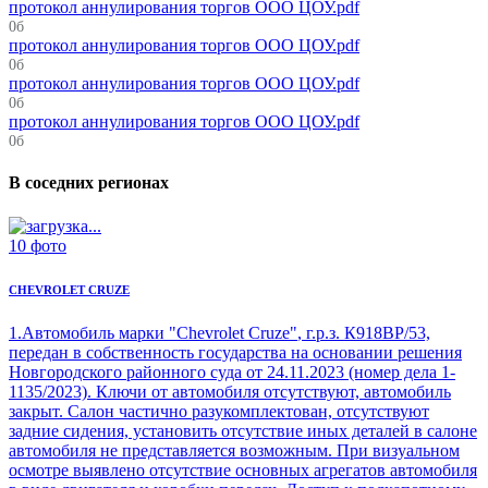
протокол аннулирования торгов ООО ЦОУ.pdf
0б
протокол аннулирования торгов ООО ЦОУ.pdf
0б
протокол аннулирования торгов ООО ЦОУ.pdf
0б
протокол аннулирования торгов ООО ЦОУ.pdf
0б
В соседних регионах
10 фото
CHEVROLET CRUZE
1.
Автомобиль марки "Chevrolet Cruze"
, г.р.з. К918ВР/53,
передан в собственность государства на основании решения
Новгородского районного суда от 24.11.2023 (номер дела 1-
1135/2023). Ключи от автомобиля отсутствуют, автомобиль
закрыт. Салон частично разукомплектован, отсутствуют
задние сидения, установить отсутствие иных деталей в салоне
автомобиля не представляется возможным. При визуальном
осмотре выявлено отсутствие основных агрегатов автомобиля