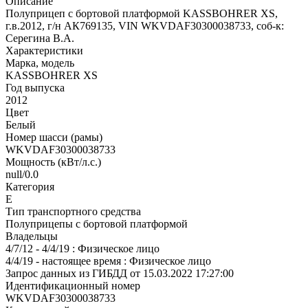
Описание
Полуприцеп с бортовой платформой KASSBOHRER XS,
г.в.2012, г/н АК769135, VIN WKVDAF30300038733, соб-к:
Серегина В.А.
Характеристики
Марка, модель
KASSBOHRER XS
Год выпуска
2012
Цвет
Белый
Номер шасси (рамы)
WKVDAF30300038733
Мощность (кВт/л.с.)
null/0.0
Категория
Е
Тип транспортного средства
Полуприцепы с бортовой платформой
Владельцы
4/7/12 - 4/4/19 : Физическое лицо
4/4/19 - настоящее время : Физическое лицо
Запрос данных из ГИБДД от 15.03.2022 17:27:00
Идентификационный номер
WKVDAF30300038733