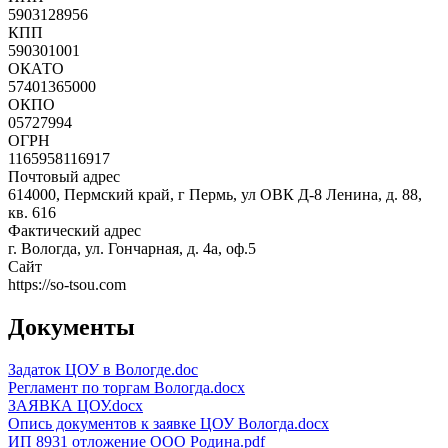
5903128956
КПП
590301001
ОКАТО
57401365000
ОКПО
05727994
ОГРН
1165958116917
Почтовый адрес
614000, Пермский край, г Пермь, ул ОВК Д-8 Ленина, д. 88,
кв. 616
Фактический адрес
г. Вологда, ул. Гончарная, д. 4а, оф.5
Сайт
https://so-tsou.com
Документы
Задаток ЦОУ в Вологде.doc
Регламент по торгам Вологда.docx
ЗАЯВКА ЦОУ.docx
Опись документов к заявке ЦОУ Вологда.docx
ИП 8931 отложение ООО Родина.pdf