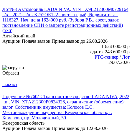
Лот№8
Автомобиль LADA NIVA
, VIN - X9L212300M0729164,
г/в – 2021, г/н - К252ОЕ122, цвет – серый, № двигателя –
1116327. Нач. цена 1624000 руб. (Зубцов Р.В., арест, залог,
постановление СПИ о запрете регистрационных действий)
(536)
Алтайский край
Аукцион
Подача заявок
Прием заявок до 26.08.2026
1 624 000.00
p
задаток
243 600.00
p
РТС-тендер
/
Лот
29.07.2026
Образец
LADA 4x4
Поручение №760/Т.
Транспортное средство LADA NIVA
, 2022
г.в., VIN: XTA212300P0824326, ограничение (обременение):
залог. Собственник имущества: Колосов Е.С.
Местонахождение имущества: Кемеровская область, г.
Кемерово, пр. Молодежный, 59.
Кемеровская область
Аукцион
Подача заявок
Прием заявок до 12.08.2026