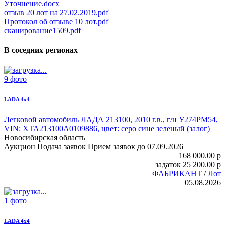
Уточнение.docx
отзыв 20 лот на 27.02.2019.pdf
Протокол об отзыве 10 лот.pdf
сканирование1509.pdf
В соседних регионах
9 фото
LADA 4x4
Легковой автомобиль ЛАДА 213100
, 2010 г.в., г/н У274РМ54,
VIN: ХТА213100А0109886, цвет: серо сине зеленый (залог)
Новосибирская область
Аукцион
Подача заявок
Прием заявок до 07.09.2026
168 000.00
p
задаток
25 200.00
p
ФАБРИКАНТ
/
Лот
05.08.2026
1 фото
LADA 4x4