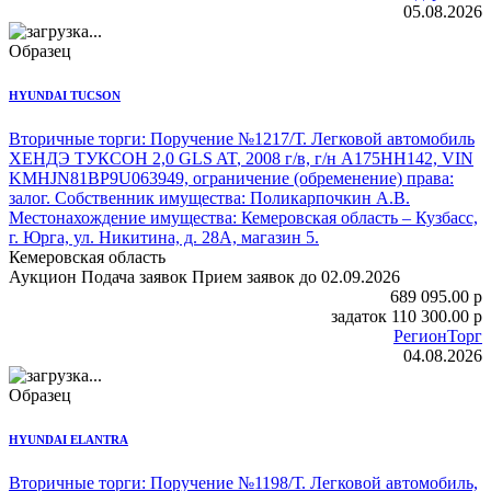
05.08.2026
Образец
HYUNDAI TUCSON
Вторичные торги: Поручение №1217/Т.
Легковой автомобиль
ХЕНДЭ ТУКСОН 2,0 GLS AT
, 2008 г/в, г/н А175НН142, VIN
KMHJN81BP9U063949, ограничение (обременение) права:
залог. Собственник имущества: Поликарпочкин А.В.
Местонахождение имущества: Кемеровская область – Кузбасс,
г. Юрга, ул. Никитина, д. 28А, магазин 5.
Кемеровская область
Аукцион
Подача заявок
Прием заявок до 02.09.2026
689 095.00
p
задаток
110 300.00
p
РегионТорг
04.08.2026
Образец
HYUNDAI ELANTRA
Вторичные торги: Поручение №1198/Т.
Легковой автомобиль,