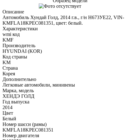
Образец модели
Описание
Автомобиль Хундай Голд, 2014 г.в., г/н Н673УЕ22, VIN-
KMFLA18KPEC081351, цвет: белый.
Характеристики
wmi код
KMF
Производитель
HYUNDAI (KOR)
Код страны
KM
Страна
Корея
Дополнительно
Легковые автомобили, минивены
Марка, модель
ХЕНДЭ ГОЛД
Год выпуска
2014
Цвет
Белый
Номер шасси (рамы)
KMFLA18KPEC081351
Номер двигателя