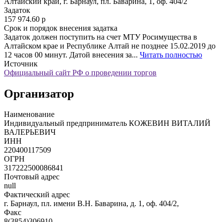
Алтайский край, г. Барнаул, пл. Баварина, 1, оф. 404/2
Задаток
157 974.60
p
Срок и порядок внесения задатка
Задаток должен поступить на счет МТУ Росимущества в
Алтайском крае и Республике Алтай не позднее 15.02.2019 до
12 часов 00 минут. Датой внесения за...
Читать полностью
Источник
Официальный сайт РФ о проведении торгов
Организатор
Наименование
Индивидуальный предприниматель КОЖЕВИН ВИТАЛИЙ
ВАЛЕРЬЕВИЧ
ИНН
220400117509
ОГРН
317222500086841
Почтовый адрес
null
Фактический адрес
г. Барнаул, пл. имени В.Н. Баварина, д. 1, оф. 404/2,
Факс
8(3854)306910