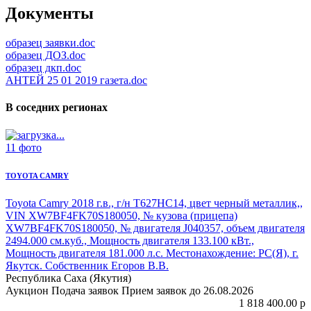
Документы
образец заявки.doc
образец ДОЗ.doc
образец дкп.doc
АНТЕЙ 25 01 2019 газета.doc
В соседних регионах
11 фото
TOYOTA CAMRY
Toyota Camry
2018 г.в., г/н Т627НС14, цвет черный металлик,,
VIN XW7BF4FK70S180050, № кузова (прицепа)
XW7BF4FK70S180050, № двигателя J040357, объем двигателя
2494.000 см.куб., Мощность двигателя 133.100 кВт.,
Мощность двигателя 181.000 л.с. Местонахождение: РС(Я), г.
Якутск. Собственник Егоров В.В.
Республика Саха (Якутия)
Аукцион
Подача заявок
Прием заявок до 26.08.2026
1 818 400.00
p