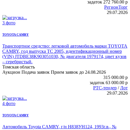
задаток
272 760.00
p
РегионТорг
29.07.2026
3 фото
TOYOTA CAMRY
Транспортное средство:
легковой автомобиль марки TOYOTA
CAMRY
, год выпуска ТС 2005, идентификационный номер
(VIN) JTDBE38K903051030, № двигателя 1979174, цвет кузов
– серебристый.
Томская область
Аукцион
Подача заявок
Прием заявок до 24.08.2026
315 000.00
p
задаток
63 000.00
p
РТС-тендер
/
Лот
29.07.2026
4 фото
TOYOTA CAMRY
Автомобиль Toyota CAMRY
, г/н Н838УН124, 1993г.в., №