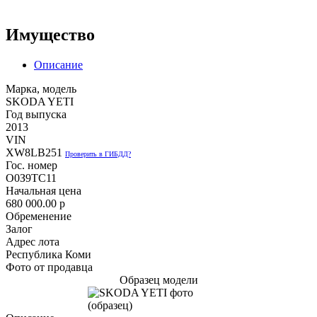
Имущество
Описание
Марка, модель
SKODA YETI
Год выпуска
2013
VIN
XW8LB251
Проверить в ГИБДД?
Гос. номер
О0З9ТС11
Начальная цена
680 000.00
p
Обременение
Залог
Адрес лота
Республика Коми
Фото от продавца
Образец модели