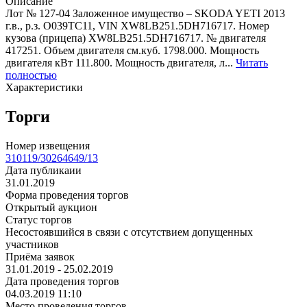
Описание
Лот № 127-04 Заложенное имущество – SKODA YETI 2013
г.в., р.з. О039ТС11, VIN XW8LB251.5DH716717. Номер
кузова (прицепа) XW8LB251.5DH716717. № двигателя
417251. Объем двигателя см.куб. 1798.000. Мощность
двигателя кВт 111.800. Мощность двигателя, л...
Читать
полностью
Характеристики
Торги
Номер извещения
310119/30264649/13
Дата публикаии
31.01.2019
Форма проведения торгов
Открытый аукцион
Статус торгов
Несостоявшийся в связи с отсутствием допущенных
участников
Приёма заявок
31.01.2019 - 25.02.2019
Дата проведения торгов
04.03.2019 11:10
Место проведения торгов