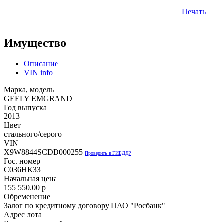
Печать
Имущество
Описание
VIN info
Марка, модель
GEELY EMGRAND
Год выпуска
2013
Цвет
стального/серого
VIN
X9W8844SCDD000255
Проверить в ГИБДД?
Гос. номер
С0З6НКЗЗ
Начальная цена
155 550.00
p
Обременение
Залог по кредитному договору ПАО "Росбанк"
Адрес лота