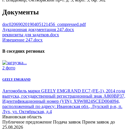
Документы
doc02069020190405121456_compressed.pdf
Аукционная документация 247.docx
реквизиты для задатков.docx
Извещение 247.docx
В соседних регионах
2 фото
GEELY EMGRAND
Автомобиль марки GEELY EMGRAND
EC7 (FE-1), 2014 года
выпуска, государственный регистрационный знак А869BP37,
Идентификационный номер (VIN): X9W8824SCED004094,
расположенный по адресу: Ивановская обл., Лухский р-н, п.
Лух, ул. Октябрьская, д.4
Ивановская область
Публичное предложение
Подача заявок
Прием заявок до
25.08.2026