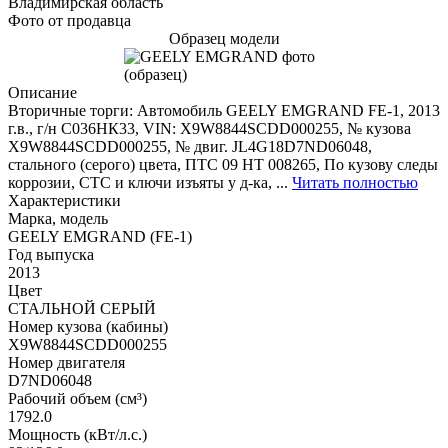
Владимирская область
Фото от продавца
Образец модели
Описание
Вторичные торги: Автомобиль GEELY EMGRAND FE-1, 2013
г.в., г/н С036НК33, VIN: X9W8844SCDD000255, № кузова
X9W8844SCDD000255, № двиг. JL4G18D7ND06048,
стального (серого) цвета, ПТС 09 НТ 008265, По кузову следы
коррозии, СТС и ключи изъяты у д-ка, ...
Читать полностью
Характеристики
Марка, модель
GEELY EMGRAND (FE-1)
Год выпуска
2013
Цвет
СТАЛЬНОЙ СЕРЫЙ
Номер кузова (кабины)
X9W8844SCDD000255
Номер двигателя
D7ND06048
Рабочий объем (см³)
1792.0
Мощность (кВт/л.с.)