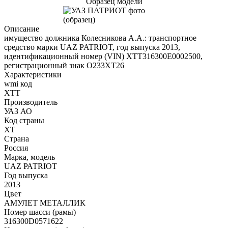
Образец модели
Описание
имущество должника Колесникова А.А.: транспортное
средство марки UAZ PATRIOT, год выпуска 2013,
идентификационный номер (VIN) XTT316300E0002500,
регистрационный знак O233XT26
Характеристики
wmi код
XTT
Производитель
УАЗ АО
Код страны
XT
Страна
Россия
Марка, модель
UАZ РАТRIОТ
Год выпуска
2013
Цвет
АМУЛЕТ МЕТАЛЛИК
Номер шасси (рамы)
316300D0571622