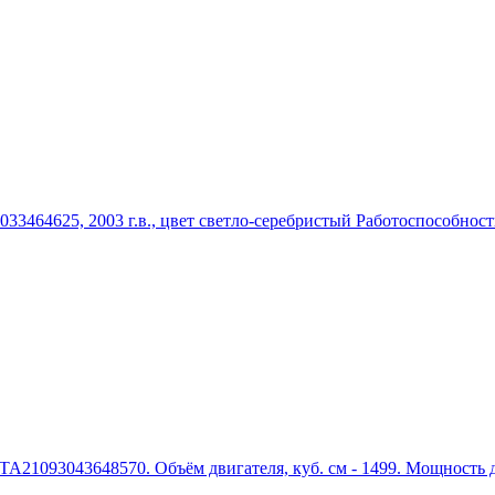
3464625, 2003 г.в., цвет светло-серебристый Работоспособност
XTA21093043648570. Объём двигателя, куб. см - 1499. Мощность дв