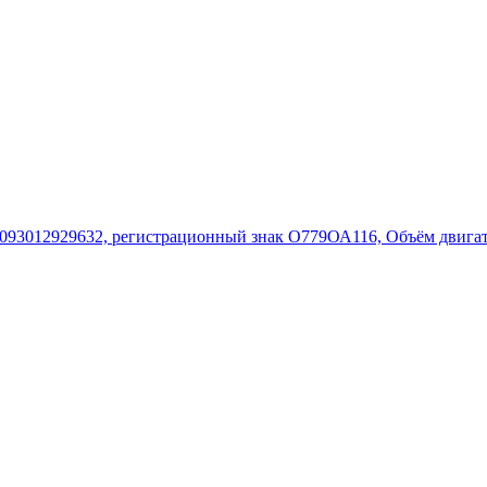
1093012929632, регистрационный знак О779ОА116, Объём двигател