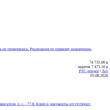
ь не проверялась. Реализация по прямому назначению.
74 731.00
p
задаток
7 473.10
p
РТС-тендер
/
Лот
05.08.2026
игателя, л. с. - 77.8. Ключ и документы отсутствуют.