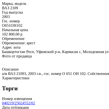
Марка, модель
ВАЗ 2109
Год выпуска
2003
Гос. номер
О651ОН102
Начальная цена
102 800.00
p
Обременение
Обременение: арест
Адрес лота
Башкортостан Респ, Уфимский р-н, Кармасан с, Молодежная ул
Фото от продавца
Описание
а/м ВАЗ 21093, 2003 г.в., гос. номер О 651 ОН 102. Собственн
Характеристики
Торги
Номер извещения
040219/25024552/02
Дата публикаии