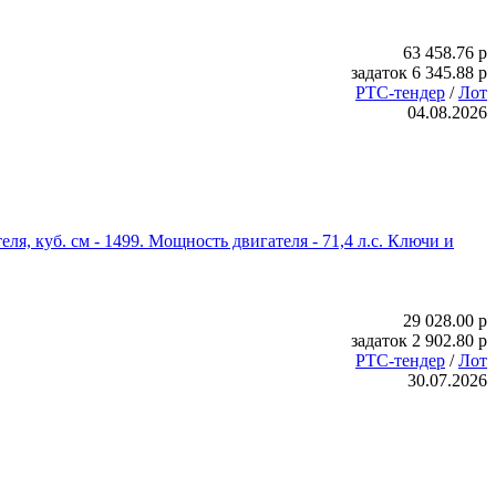
63 458.76
p
задаток
6 345.88
p
РТС-тендер
/
Лот
04.08.2026
я, куб. см - 1499. Мощность двигателя - 71,4 л.с. Ключи и
29 028.00
p
задаток
2 902.80
p
РТС-тендер
/
Лот
30.07.2026