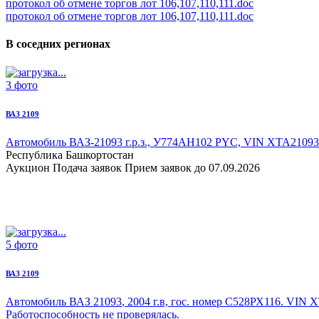
протокол об отмене торгов лот 106,107,110,111.doc
протокол об отмене торгов лот 106,107,110,111.doc
В соседних регионах
3 фото
ВАЗ 2109
Автомобиль ВАЗ-21093
г.р.з., У774AH102 PYC, VIN XTA2109303
Республика Башкортостан
Аукцион
Подача заявок
Прием заявок до 07.09.2026
5 фото
ВАЗ 2109
Автомобиль ВАЗ 21093
, 2004 г.в, гос. номер С528РХ116. VIN 
Работоспособность не проверялась.