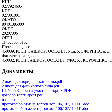
ИНН
0277924605
КПП
027301001
ОКАТО
80401385000
ОКПО
20207306
ОГРН
1170280075162
Почтовый адрес
450039, РЕСП. БАШКОРТОСТАН, Г. Уфа, УЛ. ФЕРИНА, д. Д. 17
Фактический адрес
450032, РЕСП БАШКОРТОСТАН, Г УФА, УЛ КОРОЛЕНКО, д.
Документы
Анкета для юридического лица.pdf
Анкета для физического лица.pdf
Шаблон Заявка на участие в торгах.PDF
договор торги арест.pdf
извещение.pdf
протокол об отмене торгов лот 106,107,110,111.doc
протокол об отмене торгов лот 106,107,110,111.doc