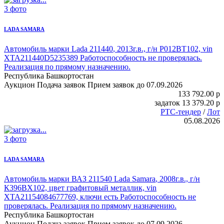
3 фото
LADA SAMARA
Автомобиль марки Lada 211440
, 2013г.в., г/н Р012ВТ102, vin
XTA211440D5235389 Работоспособность не проверялась.
Реализация по прямому назначению.
Республика Башкортостан
Аукцион
Подача заявок
Прием заявок до 07.09.2026
133 792.00
p
задаток
13 379.20
p
РТС-тендер
/
Лот
05.08.2026
3 фото
LADA SAMARA
Автомобиль марки ВАЗ 211540 Lada Samara
, 2008г.в., г/н
К396ВХ102, цвет графитовый металлик, vin
XTA21154084677769, ключи есть Работоспособность не
проверялась. Реализация по прямому назначению.
Республика Башкортостан
Аукцион
Подача заявок
Прием заявок до 07.09.2026