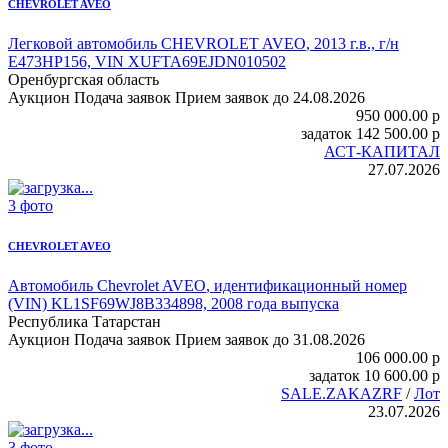
CHEVROLET AVEO
Легковой автомобиль CHEVROLET AVEO
, 2013 г.в., г/н
Е473НР156, VIN XUFTA69EJDN010502
Оренбургская область
Аукцион
Подача заявок
Прием заявок до 24.08.2026
950 000.00
p
задаток
142 500.00
p
АСТ-КАПИТАЛ
27.07.2026
3 фото
CHEVROLET AVEO
Автомобиль Chevrolet AVEO
, идентификационный номер
(VIN) KL1SF69WJ8B334898, 2008 года выпуска
Республика Татарстан
Аукцион
Подача заявок
Прием заявок до 31.08.2026
106 000.00
p
задаток
10 600.00
p
SALE.ZAKAZRF
/
Лот
23.07.2026
3 фото