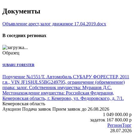
Документы
Объявление арест,залог движимое 17.04.2019.docx
В соседних регионах
Образец
SUBARU FORESTER
Поручение №1551/Т.
Автомобиль СУБАРУ ФОРЕСТЕР
, 2011
г.в., VIN JF1SHJLS5BG249795, ограничение (обременение)
права: залог. Собственник имущества: Мурашов Д.С.
Местонахождение имущества: Российская Федерация,
Кемеровская область, г. Кемерово, ул. Федоровского, д. 7/1.
Кемеровская область
Аукцион
Подача заявок
Прием заявок до 26.08.2026
1 049 000.00
p
задаток
167 800.00
p
РегионТорг
28.07.2026