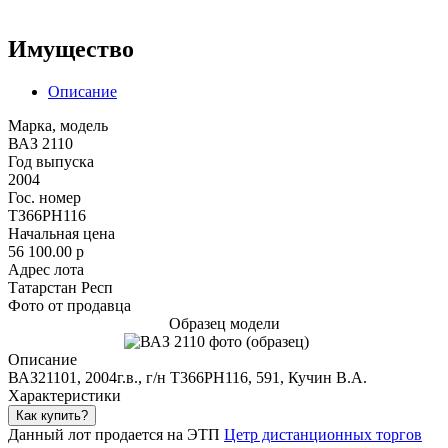
Имущество
Описание
Марка, модель
ВАЗ 2110
Год выпуска
2004
Гос. номер
ТЗ66РН116
Начальная цена
56 100.00
p
Адрес лота
Татарстан Респ
Фото от продавца
Образец модели
Описание
ВАЗ21101, 2004г.в., г/н Т366РН116, 591, Кучин В.А.
Характеристики
Как купить?
Данный лот продается на ЭТП
Цетр дистанционных торгов