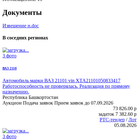
Документы
Извещение н.doc
В соседних регионах
3 фото
ВАЗ 2110
Автомобиль марки ВАЗ 21101
vin XTA21101050833417
Работоспособность не проверялась. Реализация по прямому
назначению.
Республика Башкортостан
Аукцион
Подача заявок
Прием заявок до 07.09.2026
73 826.00
p
задаток
7 382.60
p
РТС-тендер
/
Лот
05.08.2026
3 фото