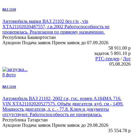
ВАЗ 2110
Автомобиль марки ВАЗ 21102
без г/н , vin
XTA21102020487557, г.в.2002 Работоспособность не
проверялась. Реализация по прямому назначению.
Республика Башкортостан
Аукцион
Подача заявок
Прием заявок до 07.09.2026
58 911.00
p
задаток
5 891.10
p
РТС-тендер
/
Лот
05.08.2026
8 фото
ВАЗ 2110
Автомобиль ВАЗ 21102
, 2002 г.в, гос. номер А184МА 716.
VIN XTA21102020527575. Объём двигателя, куб. см - 1499.
Мощность двигателя, л. с. - 77.8. Ключ и документы
отсутствуют. Работоспособность не проверялась.
Республика Татарстан
Аукцион
Подача заявок
Прием заявок до 29.08.2026
35 554.78
p