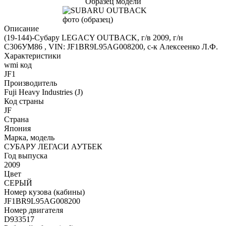
Образец модели
Описание
(19-144)-Субару LEGACY OUTBACK, г/в 2009, г/н
С306УМ86 , VIN: JF1BR9L95AG008200, с-к Алексеенко Л.Ф.
Характеристики
wmi код
JF1
Производитель
Fuji Heavy Industries (J)
Код страны
JF
Страна
Япония
Марка, модель
СУБАРУ ЛЕГАСИ АУТБЕК
Год выпуска
2009
Цвет
СЕРЫЙ
Номер кузова (кабины)
JF1BR9L95AG008200
Номер двигателя
D933517