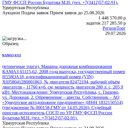
ГМУ ФССП России Булатова М.Н. (тел. +7(3412)57-02-91).
Удмуртская Республика
Аукцион
Подача заявок
Прием заявок до 25.08.2026
1 448 570.00
p
задаток
217 285.50
p
РегионТорг
29.07.2026
Образец
КАМАЗ 6511
(вторичные торги). Машина дорожная комбинирования
КАМАЗ 65115
-62, 2008 года выпуска, государственный номер
Н558ОА18, идентификационный номер (VIN)
X0J58041280001863, № двигателя 82472194, рабочий объём
двигателя – 11760 куб. см, мощность двигателя 280 л. с, 205,9
кВт. Местонахождение: Удмуртская Республика, с. Грахово,
ул. Дорожная, 2. Обременение – аресты. Собственник – АО
«Удмуртское автодорожное предприятие» (ИНН 1832150514)
(уведомление № 000158-ГМУ от 14.05.2026). Судебный
пристав-исполнитель СОСП по УР ГМУ ФССП России
Булатова М.Н. (тел. +7(3412)57-02-91).
Удмуртская Республика