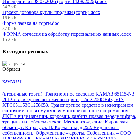
Извещение от 08.07.2026 (торги 14.08.2026).docx
54.7 кБ
Проект договора купли-продажи (торги).docx
16.6 кБ
Форма заявка на торги.doc
57.0 кБ
ФОРМА согласия на обработку персональных данных .docx
15.2 кБ
В соседних регионах
Образец
КАМАЗ 6511
(вторичные торги).
Транспортное средство КАМАЗ 65115
-N3,
2012 г.в., в кузове оранжевого цвета, г/н Х200ОЕ43, VIN
XTC651153C1258653. Транспортное средство в неисправном
состоянии, по всему кузову многочисленные повреждения
ЛКП в виде царапин, коррозии, разбита правая передняя фара,
трещина на лобовом стекле. Местонахождение: Кировская
область, г. Киров, ул. П. Корчагина, д.252. Вид права –
собственность. Обременение – аресты. Собственник – ООО
ПРОИЗВОДСТВЕННО-КОММЕРЧЕСКАЯ ФИРМА