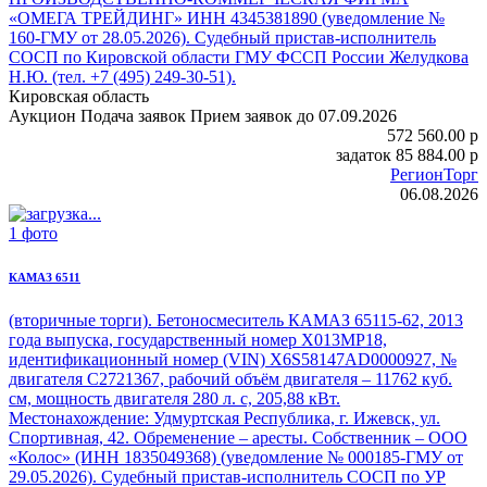
«ОМЕГА ТРЕЙДИНГ» ИНН 4345381890 (уведомление №
160-ГМУ от 28.05.2026). Судебный пристав-исполнитель
СОСП по Кировской области ГМУ ФССП России Желудкова
Н.Ю. (тел. +7 (495) 249-30-51).
Кировская область
Аукцион
Подача заявок
Прием заявок до 07.09.2026
572 560.00
p
задаток
85 884.00
p
РегионТорг
06.08.2026
1 фото
КАМАЗ 6511
(вторичные торги). Бетоносмеситель
КАМАЗ 65115
-62, 2013
года выпуска, государственный номер Х013МР18,
идентификационный номер (VIN) X6S58147AD0000927, №
двигателя C2721367, рабочий объём двигателя – 11762 куб.
см, мощность двигателя 280 л. с, 205,88 кВт.
Местонахождение: Удмуртская Республика, г. Ижевск, ул.
Спортивная, 42. Обременение – аресты. Собственник – ООО
«Колос» (ИНН 1835049368) (уведомление № 000185-ГМУ от
29.05.2026). Судебный пристав-исполнитель СОСП по УР