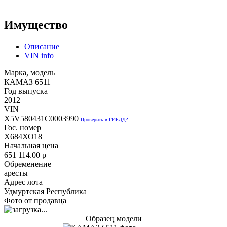
Имущество
Описание
VIN info
Марка, модель
КАМАЗ 6511
Год выпуска
2012
VIN
X5V580431C0003990
Проверить в ГИБДД?
Гос. номер
Х684ХО18
Начальная цена
651 114.00
p
Обременение
аресты
Адрес лота
Удмуртская Республика
Фото от продавца
Образец модели