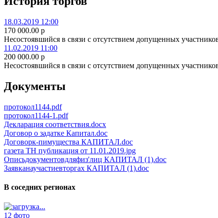
История торгов
18.03.2019 12:00
170 000.00
p
Несостоявшийся в связи с отсутствием допущенных участнико
11.02.2019 11:00
200 000.00
p
Несостоявшийся в связи с отсутствием допущенных участнико
Документы
протокол1144.pdf
протокол1144-1.pdf
Декларация соответствия.docx
Договор о задатке Капитал.doc
Договорк-пимущества КАПИТАЛ.doc
газета ТН публикация от 11.01.2019.jpg
Описьдокументовдляфиз'лиц КАПИТАЛ (1).doc
Заявканаучастиевторгах КАПИТАЛ (1).doc
В соседних регионах
12 фото