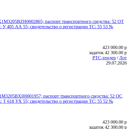
: Х1M3205BZH0002865; паспорт транспортного средства: 52 ОТ
: У 405 АА 55; свидетельство о регистрации ТС: 55 53 №
423 000.00
p
задаток
42 300.00
p
РТС-тендер
/
Лот
29.07.2026
 Х1M3205BХH0001957; паспорт транспортного средства: 52 ОС
: Т 618 УХ 55; свидетельство о регистрации ТС: 55 52 №
423 000.00
p
задаток
42 300.00
p