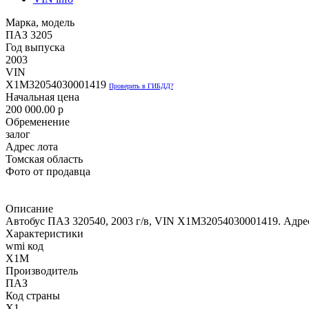
Марка, модель
ПАЗ 3205
Год выпуска
2003
VIN
X1M32054030001419
Проверить в ГИБДД?
Начальная цена
200 000.00
p
Обременение
залог
Адрес лота
Томская область
Фото от продавца
Описание
Автобус ПАЗ 320540, 2003 г/в, VIN X1M32054030001419. Адрес:
Характеристики
wmi код
X1M
Производитель
ПАЗ
Код страны
X1