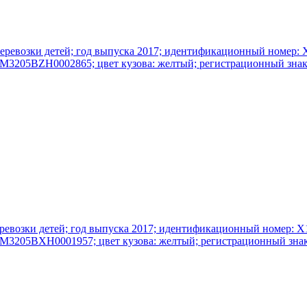
я перевозки детей; год выпуска 2017; идентификационный номер
 Х1M3205BZH0002865; цвет кузова: желтый; регистрационный знак
 перевозки детей; год выпуска 2017; идентификационный номер:
 Х1M3205BХH0001957; цвет кузова: желтый; регистрационный знак