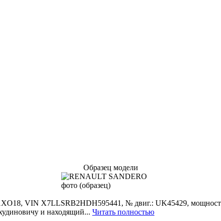
Образец модели
O18, VIN X7LLSRB2HDH595441, № двиг.: UK45429, мощность дви
удиновичу и находящий...
Читать полностью