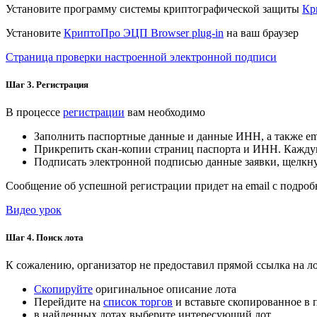
Установите программу системы криптографической защиты
Кр
Установите
КриптоПро ЭЦП Browser plug-in
на ваш браузер
Страница проверки настроенной электронной подписи
Шаг 3. Регистрация
В процессе
регистрации
вам необходимо
Заполнить паспортные данные и данные ИНН, а также em
Прикрепить скан-копии страниц паспорта и ИНН. Кажду
Подписать электронной подписью данные заявки, щелкн
Сообщение об успешной регистрации придет на email с подроб
Видео урок
Шаг 4. Поиск лота
К сожалению, организатор не предоставил прямой ссылка на ло
Скопируйте
оригинальное описание лота
Перейдите на
список торгов
и вставьте скопированное в 
в найденных лотах выберите интересующий лот