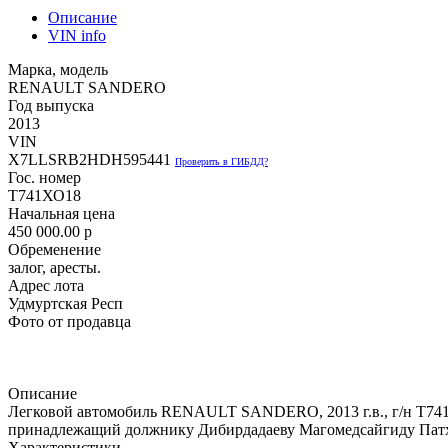
Описание
VIN info
Марка, модель
RENAULT SANDERO
Год выпуска
2013
VIN
X7LLSRB2HDH595441
Проверить в ГИБДД?
Гос. номер
Т741ХО18
Начальная цена
450 000.00
p
Обременение
залог, аресты.
Адрес лота
Удмуртская Респ
Фото от продавца
Описание
Легковой автомобиль RENAULT SANDERO, 2013 г.в., г/н T741X
принадлежащий должнику Дибирдадаеву Магомедсайгиду Патх
Характеристики