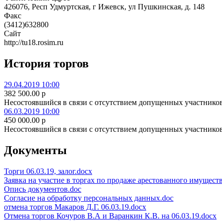
426076, Респ Удмуртская, г Ижевск, ул Пушкинская, д. 148
Факс
(3412)632800
Сайт
http://tu18.rosim.ru
История торгов
29.04.2019 10:00
382 500.00
p
Несостоявшийся в связи с отсутствием допущенных участнико
06.03.2019 10:00
450 000.00
p
Несостоявшийся в связи с отсутствием допущенных участнико
Документы
Торги 06.03.19, залог.docx
Заявка на участие в торгах по продаже арестованного имуществ
Опись документов.doc
Согласие на обработку персональных данных.doc
отмена торгов Макаров Д.Г. 06.03.19.docx
Отмена торгов Кочуров В.А и Варанкин К.В. на 06.03.19.docx