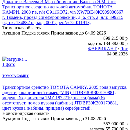
Должник: Валеева Э.М., собственник: Валеева Э.М. Лот:
Транспортное средство легковой
автомобиль ТОЙОТА
КАМРИ
, 2008 г.в, г/н О911КО72, vin XW7BЕ40КХ0S000667,
г. Тюмень, проезд Симферопольский, д. 6, стр. 2, н/ц: 899215
р., з-к: 134882 р., код: 0001, рег.№ 72-011913;
Тюменская область
Аукцион
Подача заявок
Прием заявок до 04.09.2026
899 215.00
p
задаток
134 882.00
p
ФАБРИКАНТ
/
Лот
04.08.2026
1 фото
TOYOTA CAMRY
Транспортное средство TOYOTA CAMRY
, 2005 года выпуска,
идентификационный номер (VIN) JTDBF30К300170881,
модель, № двигателя 1MZ 1872710, шасси (рама) №
отсутствует, номер кузова (кабины) JTDBF30К300170881,
цвет кузова (кабины, прицепа) серебристый.
Новосибирская область
Аукцион
Подача заявок
Прием заявок до 31.08.2026
557 000.00
p
задаток
55 700.00
p