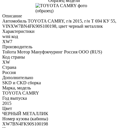
Образец модели
Описание
Автомобиль TOYOTA CAMRY, г/в 2015, г/н Т 694 КУ 55,
VINXW7BN4FK90S100198, цвет черный металлик
Характеристики
wmi код
XW7
Производитель
Тойота Мотор Мануфэкчуринг Россия ООО (RUS)
Код страны
XW
Страна
Россия
Дополнительно
SKD и CKD сборка
Марка, модель
TOYOTA CAMRY
Год выпуска
2015
Цвет
ЧЕРНЫЙ МЕТАЛЛИК
Номер кузова (кабины)
XW7BN4FK90S100198