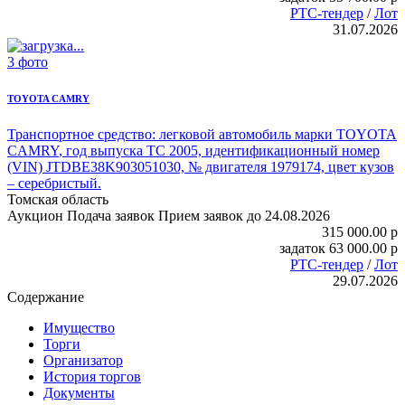
РТС-тендер
/
Лот
31.07.2026
3 фото
TOYOTA CAMRY
Транспортное средство:
легковой автомобиль марки TOYOTA
CAMRY
, год выпуска ТС 2005, идентификационный номер
(VIN) JTDBE38K903051030, № двигателя 1979174, цвет кузов
– серебристый.
Томская область
Аукцион
Подача заявок
Прием заявок до 24.08.2026
315 000.00
p
задаток
63 000.00
p
РТС-тендер
/
Лот
29.07.2026
Содержание
Имущество
Торги
Организатор
История торгов
Документы