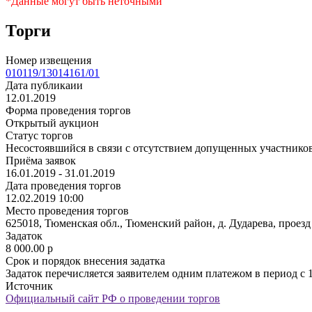
*Данные могут быть неточными
Торги
Номер извещения
010119/13014161/01
Дата публикаии
12.01.2019
Форма проведения торгов
Открытый аукцион
Статус торгов
Несостоявшийся в связи с отсутствием допущенных участнико
Приёма заявок
16.01.2019 - 31.01.2019
Дата проведения торгов
12.02.2019 10:00
Место проведения торгов
625018, Тюменская обл., Тюменский район, д. Дударева, проез
Задаток
8 000.00
p
Срок и порядок внесения задатка
Задаток перечисляется заявителем одним платежом в период с 1
Источник
Официальный сайт РФ о проведении торгов