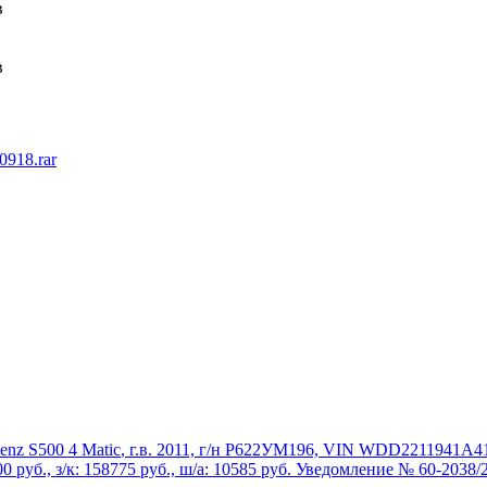
в
в
918.rar
enz S500 4 Matic
, г.в. 2011, г/н Р622УМ196, VIN WDD2211941A416
руб., з/к: 158775 руб., ш/а: 10585 руб. Уведомление № 60-2038/2