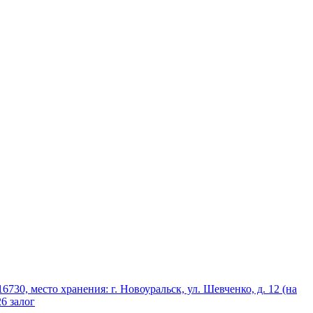
730, место хранения: г. Новоуральск, ул. Шевченко, д. 12 (на
6 залог