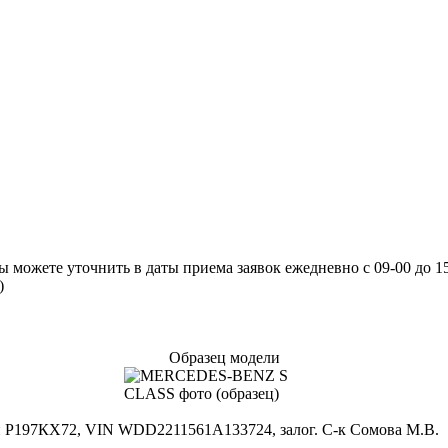
ожете уточнить в даты приема заявок ежедневно с 09-00 до 15-
)
Образец модели
н Р197КХ72, VIN WDD2211561A133724, залог. С-к Сомова М.В.