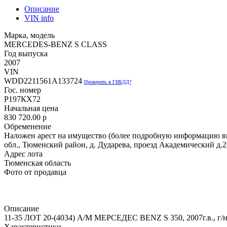
Описание
VIN info
Марка, модель
MERCEDES-BENZ S CLASS
Год выпуска
2007
VIN
WDD2211561A133724
Проверить в ГИБДД?
Гос. номер
Р197КХ72
Начальная цена
830 720.00
p
Обременение
Наложен арест на имущество (более подробную информацию вы м
обл., Тюменский район, д. Дударева, проезд Академический д.2
Адрес лота
Тюменская область
Фото от продавца
Описание
11-35 ЛОТ 20-(4034) А/М МЕРСЕДЕС BENZ S 350, 2007г.в., г/
Характеристики