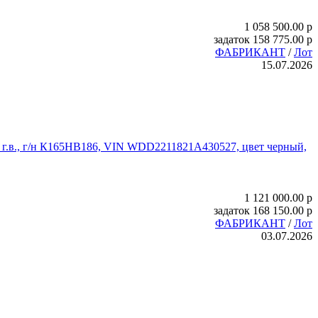
1 058 500.00
p
задаток
158 775.00
p
ФАБРИКАНТ
/
Лот
15.07.2026
г.в., г/н К165НВ186, VIN WDD2211821A430527, цвет черный,
1 121 000.00
p
задаток
168 150.00
p
ФАБРИКАНТ
/
Лот
03.07.2026