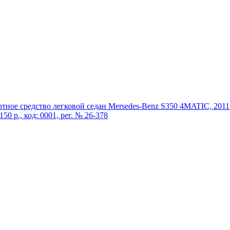
ртное средство легковой седан
Mersedes-Benz S350
4MATIC, 2011 
150 р., код: 0001, рег. № 26-378