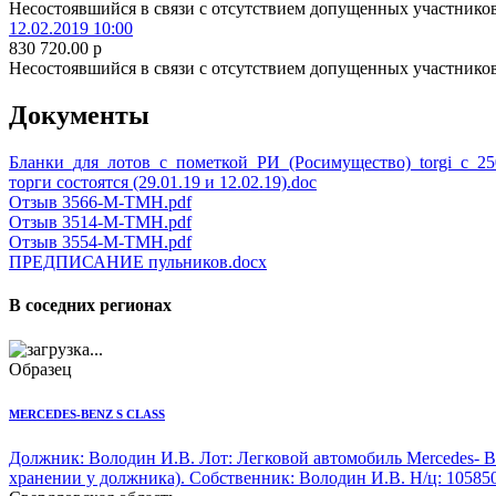
Несостоявшийся в связи с отсутствием допущенных участнико
12.02.2019 10:00
830 720.00
p
Несостоявшийся в связи с отсутствием допущенных участнико
Документы
Бланки_для_лотов_с_пометкой_РИ_(Росимущество)_torgi_с_250
торги состоятся (29.01.19 и 12.02.19).doc
Отзыв 3566-М-ТМН.pdf
Отзыв 3514-М-ТМН.pdf
Отзыв 3554-М-ТМН.pdf
ПРЕДПИСАНИЕ пульников.docx
В соседних регионах
Образец
MERCEDES-BENZ S CLASS
Должник: Володин И.В. Лот:
Легковой автомобиль Mercedes- B
хранении у должника). Собственник: Володин И.В. Н/ц: 1058500 