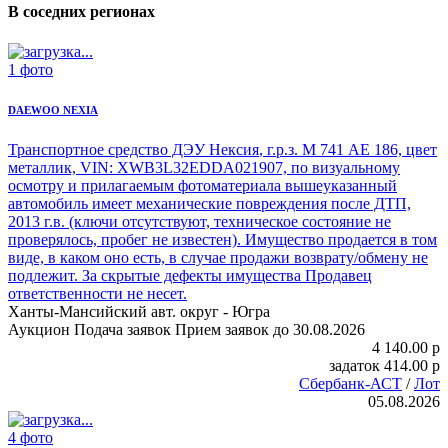
В соседних регионах
1 фото
DAEWOO NEXIA
Транспортное средство ДЭУ Нексия
, г.р.з. М 741 АЕ 186, цвет
металлик, VIN: XWB3L32EDDA021907, по визуальному
осмотру и прилагаемым фотоматериала вышеуказанный
автомобиль имеет механические повреждения после ДТП,
2013 г.в. (ключи отсутствуют, техническое состояние не
проверялось, пробег не известен). Имущество продается в том
виде, в каком оно есть, в случае продажи возврату/обмену не
подлежит. За скрытые дефекты имущества Продавец
ответственности не несет.
Ханты-Мансийский авт. округ - Югра
Аукцион
Подача заявок
Прием заявок до 30.08.2026
4 140.00
p
задаток
414.00
p
Сбербанк-АСТ
/
Лот
05.08.2026
4 фото