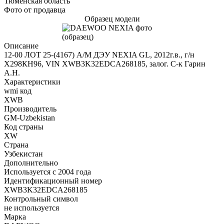
Тюменская область
Фото от продавца
Образец модели
Описание
12-00 ЛОТ 25-(4167) А/М ДЭУ NEXIA GL, 2012г.в., г/н
Х298КН96, VIN XWB3K32EDCA268185, залог. С-к Гарин
А.Н.
Характеристики
wmi код
XWB
Производитель
GM-Uzbekistan
Код страны
XW
Страна
Узбекистан
Дополнительно
Используется с 2004 года
Идентификационный номер
XWB3K32EDCA268185
Контрольный символ
не используется
Марка