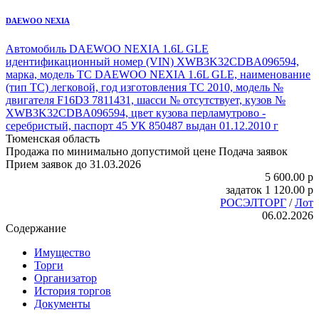
DAEWOO NEXIA
Автомобиль DAEWOO NEXIA
1.6L GLE
идентификационный номер (VIN) XWB3K32CDBA096594,
марка, модель ТС DAEWOO NEXIA
1.6L GLE, наименование
(тип ТС) легковой, год изготовления ТС 2010, модель №
двигателя F16DЗ 7811431, шасси № отсутствует, кузов №
XWB3K32CDBA096594, цвет кузова перламутрово -
серебристый, паспорт 45 УК 850487 выдан 01.12.2010 г
Тюменская область
Продажа по минимально допустимой цене
Подача заявок
Прием заявок до 31.03.2026
5 600.00
p
задаток
1 120.00
p
РОСЭЛТОРГ
/
Лот
06.02.2026
Содержание
Имущество
Торги
Организатор
История торгов
Документы