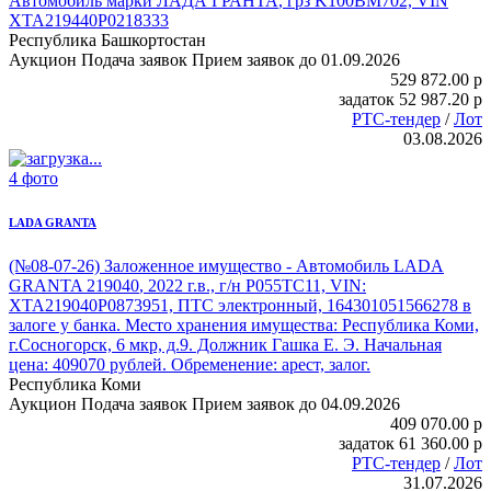
Автомобиль марки ЛАДА ГРАНТА
, грз K100ВМ702, VIN
XTA219440P0218333
Республика Башкортостан
Аукцион
Подача заявок
Прием заявок до 01.09.2026
529 872.00
p
задаток
52 987.20
p
РТС-тендер
/
Лот
03.08.2026
4 фото
LADA GRANTA
(№08-07-26) Заложенное имущество -
Автомобиль LADA
GRANTA 219040
, 2022 г.в., г/н Р055ТС11, VIN:
XTA219040P0873951, ПТС электронный, 164301051566278 в
залоге у банка. Место хранения имущества: Республика Коми,
г.Сосногорск, 6 мкр, д.9. Должник Гашка Е. Э. Начальная
цена: 409070 рублей. Обременение: арест, залог.
Республика Коми
Аукцион
Подача заявок
Прием заявок до 04.09.2026
409 070.00
p
задаток
61 360.00
p
РТС-тендер
/
Лот
31.07.2026