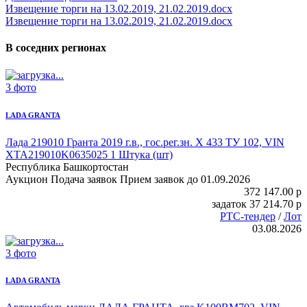
Извещение торги на 13.02.2019, 21.02.2019.docx
Извещение торги на 13.02.2019, 21.02.2019.docx
В соседних регионах
3 фото
LADA GRANTA
Лада 219010 Гранта
2019 г.в., гос.рег.зн. Х 433 ТУ 102, VIN
XTA219010K0635025 1 Штука (шт)
Республика Башкортостан
Аукцион
Подача заявок
Прием заявок до 01.09.2026
372 147.00
p
задаток
37 214.70
p
РТС-тендер
/
Лот
03.08.2026
3 фото
LADA GRANTA