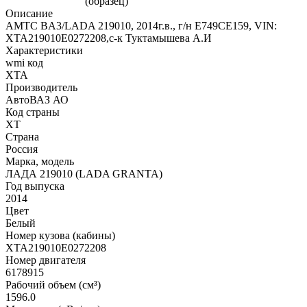
Описание
АМТС BA3/LADA 219010, 2014г.в., г/н Е749СЕ159, VIN:
ХТА219010Е0272208,с-к Туктамышева А.И
Характеристики
wmi код
XTA
Производитель
АвтоВАЗ АО
Код страны
XT
Страна
Россия
Марка, модель
ЛАДА 219010 (LADA GRANTA)
Год выпуска
2014
Цвет
Белый
Номер кузова (кабины)
XTA219010E0272208
Номер двигателя
6178915
Рабочий объем (см³)
1596.0