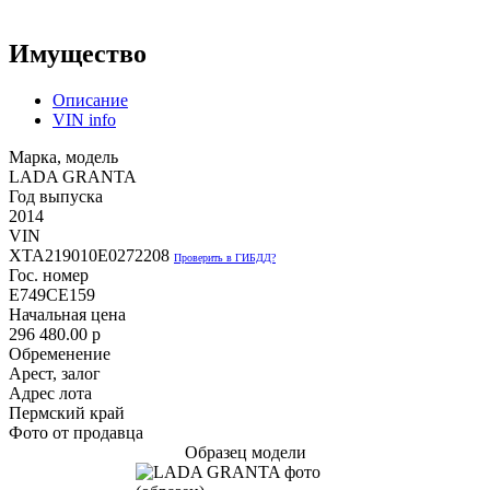
Имущество
Описание
VIN info
Марка, модель
LADA GRANTA
Год выпуска
2014
VIN
XTA219010E0272208
Проверить в ГИБДД?
Гос. номер
Е749СЕ159
Начальная цена
296 480.00
p
Обременение
Арест, залог
Адрес лота
Пермский край
Фото от продавца
Образец модели