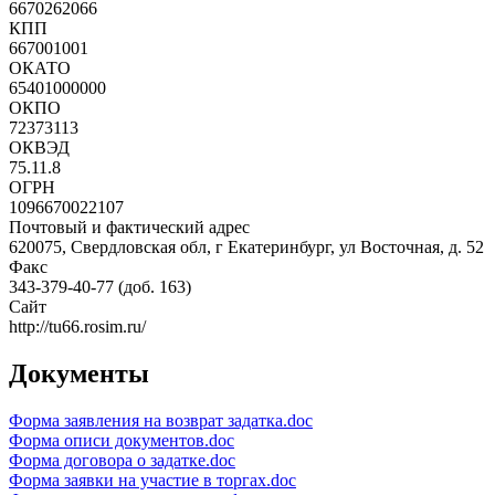
6670262066
КПП
667001001
ОКАТО
65401000000
ОКПО
72373113
ОКВЭД
75.11.8
ОГРН
1096670022107
Почтовый и фактический адрес
620075, Свердловская обл, г Екатеринбург, ул Восточная, д. 52
Факс
343-379-40-77 (доб. 163)
Сайт
http://tu66.rosim.ru/
Документы
Форма заявления на возврат задатка.doc
Форма описи документов.doc
Форма договора о задатке.doc
Форма заявки на участие в торгах.doc