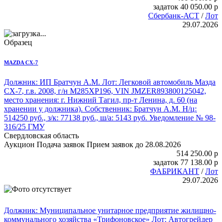
задаток
40 050.00
p
Сбербанк-АСТ
/
Лот
29.07.2026
Образец
MAZDA CX-7
Должник: ИП Братчун А.М. Лот:
Легковой автомобиль Мазда
CX-7
, г.в. 2008, г/н М285ХР196, VIN JMZER893800125042,
место хранения: г. Нижний Тагил, пр-т Ленина, д. 60 (на
хранении у должника). Собственник: Братчун А.М. Н/ц:
514250 руб., з/к: 77138 руб., ш/а: 5143 руб. Уведомление № 98-
316/25 ГМУ
Свердловская область
Аукцион
Подача заявок
Прием заявок до 28.08.2026
514 250.00
p
задаток
77 138.00
p
ФАБРИКАНТ
/
Лот
29.07.2026
Должник: Муниципальное унитарное предприятие жилищно-
коммунального хозяйства «Трифоновское» Лот: Автогрейдер