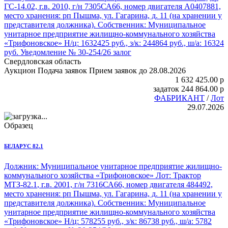
ГС-14.02, г.в. 2010, г/н 7305СА66, номер двигателя А0407881,
место хранения: рп Пышма, ул. Гагарина, д. 11 (на хранении у
представителя должника). Собственник: Муниципальное
унитарное предприятие жилищно-коммунального хозяйства
«Трифоновское» Н/ц: 1632425 руб., з/к: 244864 руб., ш/а: 16324
руб. Уведомление № 30-254/26 залог
Свердловская область
Аукцион
Подача заявок
Прием заявок до 28.08.2026
1 632 425.00
p
задаток
244 864.00
p
ФАБРИКАНТ
/
Лот
29.07.2026
Образец
БЕЛАРУС 82.1
Должник: Муниципальное унитарное предприятие жилищно-
коммунального хозяйства «Трифоновское» Лот:
Трактор
МТЗ-82.1
, г.в. 2001, г/н 7316СА66, номер двигателя 484492,
место хранения: рп Пышма, ул. Гагарина, д. 11 (на хранении у
представителя должника). Собственник: Муниципальное
унитарное предприятие жилищно-коммунального хозяйства
«Трифоновское» Н/ц: 578255 руб., з/к: 86738 руб., ш/а: 5782