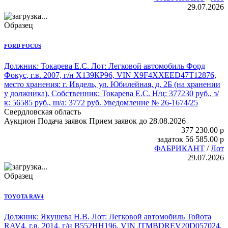
29.07.2026
Образец
FORD FOCUS
Должник: Токарева Е.С. Лот:
Легковой автомобиль Форд
Фокус
, г.в. 2007, г/н Х139КР96, VIN X9F4XXEED47T12876,
место хранения: г. Ивдель, ул. Юбилейная, д. 2Б (на хранении
у должника). Собственник: Токарева Е.С. Н/ц: 377230 руб., з/
к: 56585 руб., ш/а: 3772 руб. Уведомление № 26-1674/25
Свердловская область
Аукцион
Подача заявок
Прием заявок до 28.08.2026
377 230.00
p
задаток
56 585.00
p
ФАБРИКАНТ
/
Лот
29.07.2026
Образец
TOYOTA RAV4
Должник: Якушева Н.В. Лот:
Легковой автомобиль Тойота
RAV4
, г.в. 2014, г/н В552НН196, VIN JTMBDREV20D057024,