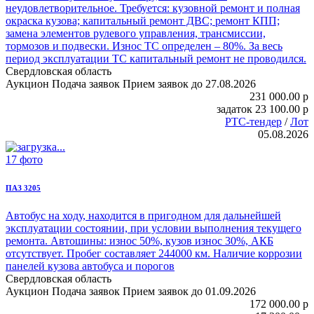
неудовлетворительное. Требуется: кузовной ремонт и полная
окраска кузова; капитальный ремонт ДВС; ремонт КПП;
замена элементов рулевого управления, трансмиссии,
тормозов и подвески. Износ ТС определен – 80%. За весь
период эксплуатации ТС капитальный ремонт не проводился.
Свердловская область
Аукцион
Подача заявок
Прием заявок до 27.08.2026
231 000.00
p
задаток
23 100.00
p
РТС-тендер
/
Лот
05.08.2026
17 фото
ПАЗ 3205
Автобус на ходу, находится в пригодном для дальнейшей
эксплуатации состоянии, при условии выполнения текущего
ремонта. Автошины: износ 50%, кузов износ 30%, АКБ
отсутствует. Пробег составляет 244000 км. Наличие коррозии
панелей кузова автобуса и порогов
Свердловская область
Аукцион
Подача заявок
Прием заявок до 01.09.2026
172 000.00
p