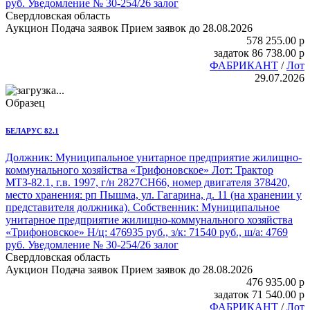
руб. Уведомление № 30-254/26 залог
Свердловская область
Аукцион
Подача заявок
Прием заявок до 28.08.2026
578 255.00
p
задаток
86 738.00
p
ФАБРИКАНТ
/
Лот
29.07.2026
Образец
БЕЛАРУС 82.1
Должник: Муниципальное унитарное предприятие жилищно-
коммунального хозяйства «Трифоновское» Лот:
Трактор
МТЗ-82.1
, г.в. 1997, г/н 2827СН66, номер двигателя 378420,
место хранения: рп Пышма, ул. Гагарина, д. 11 (на хранении у
представителя должника). Собственник: Муниципальное
унитарное предприятие жилищно-коммунального хозяйства
«Трифоновское» Н/ц: 476935 руб., з/к: 71540 руб., ш/а: 4769
руб. Уведомление № 30-254/26 залог
Свердловская область
Аукцион
Подача заявок
Прием заявок до 28.08.2026
476 935.00
p
задаток
71 540.00
p
ФАБРИКАНТ
/
Лот