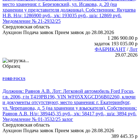
место хранения: г. Березовский, ул. Исакова, д. 20 (на
хранении у представителя должника). Собственник: Якушева
Н.В. Н/ц: 1286900 руб., з/к: 193035 руб., ш/а: 12869 руб.
Уведомление № 21-2932/25
Свердловская область
Аукцион
Подача заявок
Прием заявок до 28.08.2026
1 286 900.00
p
задаток
193 035.00
p
ФАБРИКАНТ
/
Лот
29.07.2026
Образец
FORD FOCUS
Должник: Раянов А.В. Лот:
Легковой автомобиль Ford Focus
,
г.в. 2006, г/н Т419РВ196, VIN WF05XXGCD56B02260, ключи
и документы отсутствуют, место хранения: г. Екатеринбург,
ул. Черепанова, д. 5 (на хранении у взыскателя). Собственник:
Раянов А.В. Н/ц: 389445,35 руб., з/к: 58417 руб., ш/а: 3894 руб.
Уведомление № 01-3532/25 залог
Свердловская область
Аукцион
Подача заявок
Прием заявок до 28.08.2026
389 445.35
p