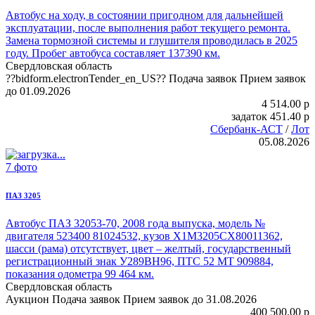
Автобус на ходу, в состоянии пригодном для дальнейшей
эксплуатации, после выполнения работ текущего ремонта.
Замена тормозной системы и глушителя проводилась в 2025
году. Пробег автобуса составляет 137390 км.
Свердловская область
??bidform.electronTender_en_US??
Подача заявок
Прием заявок
до 01.09.2026
4 514.00
p
задаток
451.40
p
Сбербанк-АСТ
/
Лот
05.08.2026
7 фото
ПАЗ 3205
Автобус ПАЗ 32053
-70, 2008 года выпуска, модель №
двигателя 523400 81024532, кузов Х1М3205CХ80011362,
шасси (рама) отсутствует, цвет – желтый, государственный
регистрационный знак У289ВН96, ПТС 52 МТ 909884,
показания одометра 99 464 км.
Свердловская область
Аукцион
Подача заявок
Прием заявок до 31.08.2026
400 500.00
p