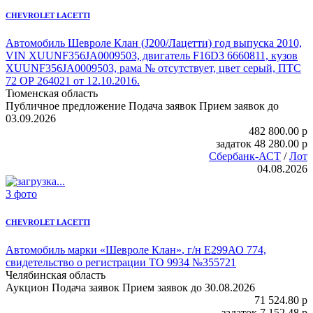
CHEVROLET LACETTI
Автомобиль Шевроле Клан
(J200/Лацетти) год выпуска 2010,
VIN XUUNF356JA0009503, двигатель F16D3 6660811, кузов
XUUNF356JA0009503, рама № отсутствует, цвет серый, ПТС
72 ОР 264021 от 12.10.2016.
Тюменская область
Публичное предложение
Подача заявок
Прием заявок до
03.09.2026
482 800.00
p
задаток
48 280.00
p
Сбербанк-АСТ
/
Лот
04.08.2026
3 фото
CHEVROLET LACETTI
Автомобиль марки «Шевроле Клан»
, г/н Е299АО 774,
свидетельство о регистрации ТО 9934 №355721
Челябинская область
Аукцион
Подача заявок
Прием заявок до 30.08.2026
71 524.80
p
задаток
7 152.48
p