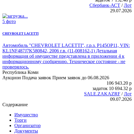
Сбербанк-АСТ
/
Лот
29.07.2026
5 фото
CHEVROLET LACETTI
Автомобиль "CHEVROLET LACETTI"
, г.р.з. Р145ОР11, VIN:
KL1NF487J7K580842, 2006 г.в. (11-008162-1) Детальная
информация об имуществе представлена в приложении 4 к
информационному сообщению. Техническое состояние - не
проверялось.
Республика Коми
Аукцион
Подача заявок
Прием заявок до 06.08.2026
106 943.20
p
задаток
10 694.32
p
SALE.ZAKAZRF
/
Лот
09.07.2026
Содержание
Имущество
Торги
Организатор
Документы