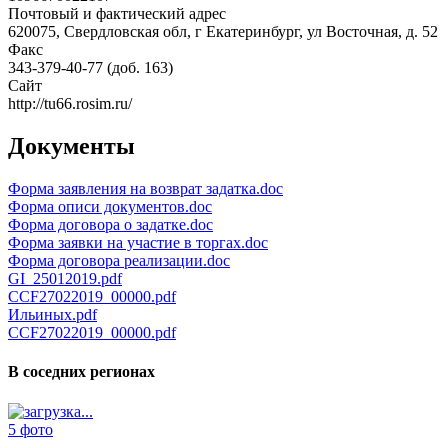
Почтовый и фактический адрес
620075, Свердловская обл, г Екатеринбург, ул Восточная, д. 52
Факс
343-379-40-77 (доб. 163)
Сайт
http://tu66.rosim.ru/
Документы
Форма заявления на возврат задатка.doc
Форма описи документов.doc
Форма договора о задатке.doc
Форма заявки на участие в торгах.doc
Форма договора реализации.doc
GI_25012019.pdf
CCF27022019_00000.pdf
Ильиных.pdf
CCF27022019_00000.pdf
В соседних регионах
5 фото