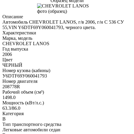
Образец модели
Описание
Автомобиль CHEVROLET LANOS, г/в 2006, г/н С 536 СУ
55,VIN Y6DTF69Y060041793, черного цвета.
Характеристики
Марка, модель
СНЕVRОLЕТ LАNОS
Год выпуска
2006
Цвет
ЧЕРНЫЙ
Номер кузова (кабины)
У6DТF69У060041793
Номер двигателя
208778R
Рабочий объем (см³)
1498.0
Мощность (кВт/л.с.)
63.3/86.0
Категория
В
Тип транспортного средства
Легковые автомобили седан