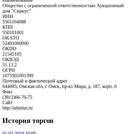
Наименование
Общество с ограниченной ответственностью Аукционный
дом "Сириус"
ИНН
5501104088
КПП
550101001
ОКАТО
52401000000
ОКПО
21545105
ОКВЭД
51.13.2
ОГРН
1075501001399
Почтовый и фактический адрес
644085, Омская обл, г Омск, пр-кт Мира, д. 187, корп. б
Факс
(3812)66-70-75
Сайт
http://adsirius.ru
История торгов
01.03.2019 10:00