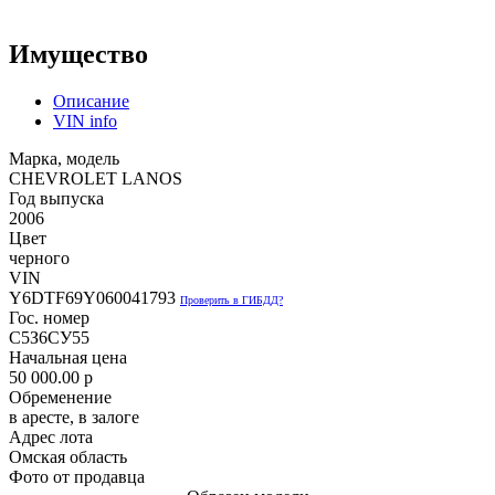
Имущество
Описание
VIN info
Марка, модель
CHEVROLET LANOS
Год выпуска
2006
Цвет
черного
VIN
Y6DTF69Y060041793
Проверить в ГИБДД?
Гос. номер
С5З6СУ55
Начальная цена
50 000.00
p
Обременение
в аресте, в залоге
Адрес лота
Омская область
Фото от продавца