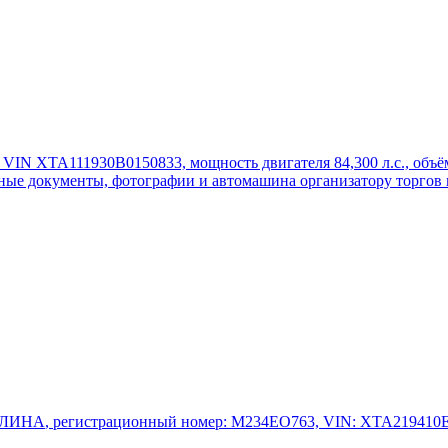
в, VIN XТА111930В0150833, мощность двигателя 84,300 л.с., объём
е документы, фотографии и автомашина организатору торгов н
АЛИНА
, регистрационный номер: М234ЕО763, VIN: XTA219410E00