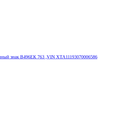
онный знак В496ЕК 763 ,VIN XTA11193070006586