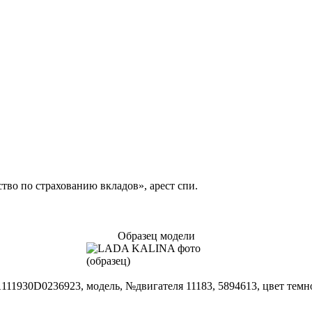
тво по страхованию вкладов», арест спи.
Образец модели
1930D0236923, модель, №двигателя 11183, 5894613, цвет темн