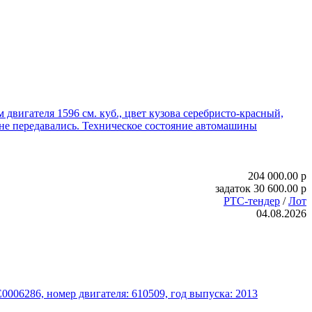
 двигателя 1596 см. куб., цвет кузова серебристо-красный,
е передавались. Техническое состояние автомашины
204 000.00
p
задаток
30 600.00
p
РТС-тендер
/
Лот
04.08.2026
06286, номер двигателя: 610509, год выпуска: 2013