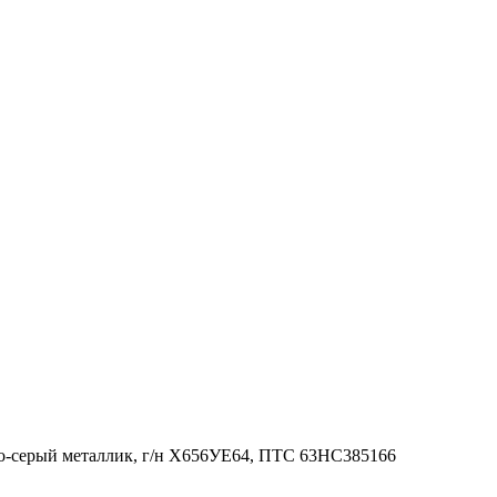
о-серый металлик, г/н Х656УЕ64, ПТС 63НС385166