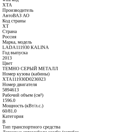
XTA
Производитель
АвтоВАЗ АО
Код страны
XT
Страна
Россия
Марка, модель
LАDА111930 КАLINА
Год выпуска
2013
Цвет
ТЕМНО СЕРЫЙ МЕТАЛЛ
Номер кузова (кабины)
ХТА111930D0236923
Номер двигателя
5894613
Рабочий объем (см³)
1596.0
Мощность (кВт/л.с.)
60/81.0
Категория
В
Тип транспортного средства