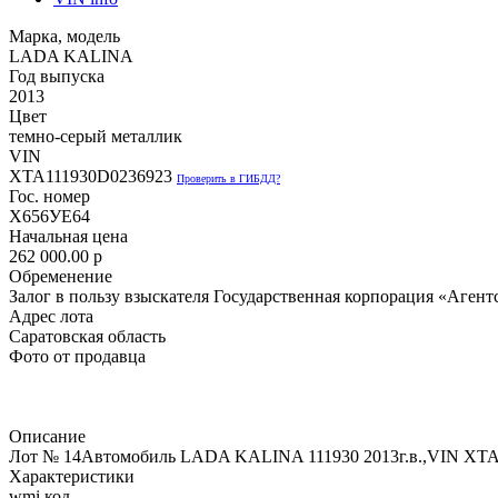
Марка, модель
LADA KALINA
Год выпуска
2013
Цвет
темно-серый металлик
VIN
XTA111930D0236923
Проверить в ГИБДД?
Гос. номер
Х656УЕ64
Начальная цена
262 000.00
p
Обременение
Залог в пользу взыскателя Государственная корпорация «Агентс
Адрес лота
Саратовская область
Фото от продавца
Описание
Лот № 14Автомобиль LADA KALINA 111930 2013г.в.,VIN ХТА11
Характеристики
wmi код