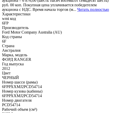
аукциона – 6 876,00 (шесть тысяч восемьсот семьдесят шесть)
руб. 00 коп. Покупная цена уплачивается победителем
аукциона с НДС. Время начала торгов (м...
Читать полностью
Характеристики
wmi код
6FP
Производитель
Ford Motor Company Australia (AU)
Код страны
6F
Страна
Австралия
Марка, модель
ФОРД RАNGЕR
Год выпуска
2012
Цвет
ЧЕРНЫЙ
Номер шасси (рамы)
6FРРХХМJ2РСD54714
Номер кузова (кабины)
6FРРХХМJ2РСD54714
Номер двигателя
РСD54714
Рабочий объем (см³)