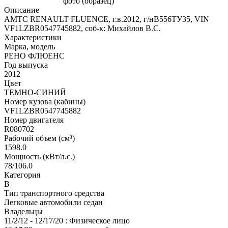
Описание
АМТС RENAULT FLUENCE, г.в.2012, г/нВ556ТУ35, VIN
VF1LZBR0547745882, соб-к: Михайлов В.С.
Характеристики
Марка, модель
РЕНО ФЛЮЕНС
Год выпуска
2012
Цвет
ТЕМНО-СИНИЙ
Номер кузова (кабины)
VF1LZBR0547745882
Номер двигателя
R080702
Рабочий объем (см³)
1598.0
Мощность (кВт/л.с.)
78/106.0
Категория
В
Тип транспортного средства
Легковые автомобили седан
Владельцы
11/2/12 - 12/17/20 : Физическое лицо