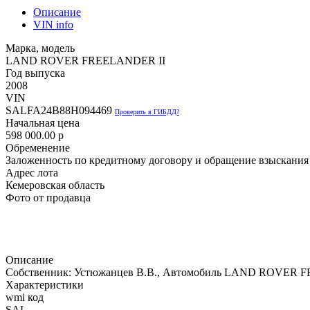
Описание
VIN info
Марка, модель
LAND ROVER FREELANDER II
Год выпуска
2008
VIN
SALFA24B88H094469
Проверить в ГИБДД?
Начальная цена
598 000.00
p
Обременение
Заложенность по кредитному договору и обращение взыскания
Адрес лота
Кемеровская область
Фото от продавца
Описание
Собственник: Устюжанцев В.В., Автомобиль LAND ROVER F
Характеристики
wmi код
SAL